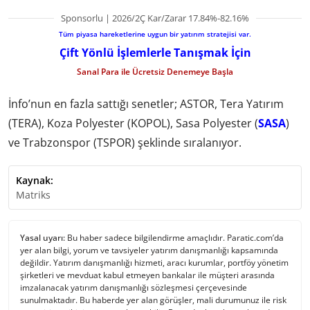
Sponsorlu | 2026/2Ç Kar/Zarar 17.84%-82.16%
Tüm piyasa hareketlerine uygun bir yatırım stratejisi var.
Çift Yönlü İşlemlerle Tanışmak İçin
Sanal Para ile Ücretsiz Denemeye Başla
İnfo’nun en fazla sattığı senetler; ASTOR, Tera Yatırım
(TERA), Koza Polyester (KOPOL), Sasa Polyester (
SASA
)
ve Trabzonspor (TSPOR) şeklinde sıralanıyor.
Kaynak:
Matriks
Yasal uyarı:
Bu haber sadece bilgilendirme amaçlıdır. Paratic.com’da
yer alan bilgi, yorum ve tavsiyeler yatırım danışmanlığı kapsamında
değildir. Yatırım danışmanlığı hizmeti, aracı kurumlar, portföy yönetim
şirketleri ve mevduat kabul etmeyen bankalar ile müşteri arasında
imzalanacak yatırım danışmanlığı sözleşmesi çerçevesinde
sunulmaktadır. Bu haberde yer alan görüşler, mali durumunuz ile risk