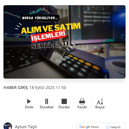
HABER GİRİŞ
18 Eylül 2025 11:50
Dinle
Duraklat
Durdur
Yazdır
Boyut
Aysun Taşlı