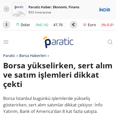
Paratic Haber: Ekonomi, Finans
İNDİR
RSS Interactive
(%0.16)
47.70
(%-0.01)
Dolar
Euro
Paratic
»
Borsa Haberleri
»
Borsa yükselirken, sert alım
ve satım işlemleri dikkat
çekti
Borsa İstanbul bugünkü işlemlerde yükseliş
gösterirken, sert alım satımlar dikkat çekiyor. İnfo
Yatırım, Bank of America'dan 8 kat fazla satışta.