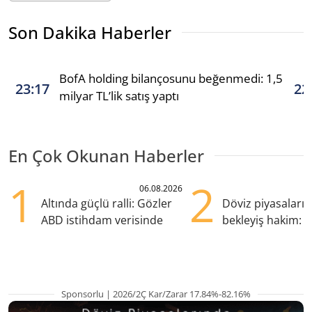
Son Dakika Haberler
BofA holding bilançosunu beğenmedi: 1,5
23:17
22
milyar TL’lik satış yaptı
En Çok Okunan Haberler
1
2
06.08.2026
Altında güçlü ralli: Gözler
Döviz piyasaları
ABD istihdam verisinde
bekleyiş hakim: Y
pozisyondan kaçı
Sponsorlu | 2026/2Ç Kar/Zarar 17.84%-82.16%