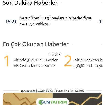
Son Dakika Haberler
Sert düşen Ereğli payları için hedef fiyat
15:21
15
54 TL’ye yaklaştı
En Çok Okunan Haberler
1
2
06.08.2026
Altında güçlü ralli: Gözler
Altın Ocak'tan b
ABD istihdam verisinde
güçlü haftalık yük
hazırlanıyor
Sponsorlu | 2026/2Ç Kar/Zarar 17.84%-82.16%