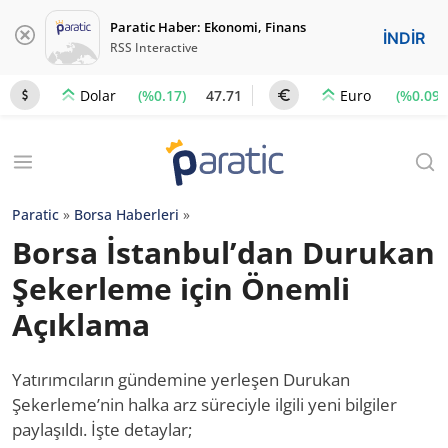
Paratic Haber: Ekonomi, Finans
İNDİR
RSS Interactive
(%0.17)
47.71
(%0.09)
Dolar
Euro
Paratic
»
Borsa Haberleri
»
Borsa İstanbul’dan Durukan
Şekerleme için Önemli
Açıklama
Yatırımcıların gündemine yerleşen Durukan
Şekerleme’nin halka arz süreciyle ilgili yeni bilgiler
paylaşıldı. İşte detaylar;