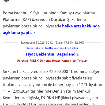
Borsa İstanbul, 9 Eylül tarihinde Kamuyu Aydınlatma
Platformu (KAP) üzerinden Durukan Şekerleme
paylarının borsa birincil piyasada
halka arzı hakkında
açıklama yaptı.
Sponsorlu | 2026/2Ç Kar/Zarar 17.84%-82.16%
Borsa Haberleri fiyatlar üzerinde direkt etkili.
Fiyat Beklentini Değerlendir.
Ücretsiz (FOREX) Deneme Hesabı Açmak İçin Tıklayın.
Şirketin halka arz edilecek 42.500.000 TL nominal değerli
paylarının borsa birincil piyasada sabit fiyatla talep
toplama ve satış yöntemi ile beher pay için 17 TL fiyattan
11 – 12.09.2024 tarihlerinde Deniz Yatırım Menkul
Kıymetler aracılığıyla, DURKN.HE (ikinci piyasada işlem
kodu DURKN.E) koduyla satışa sunulacağı kaydedildi.