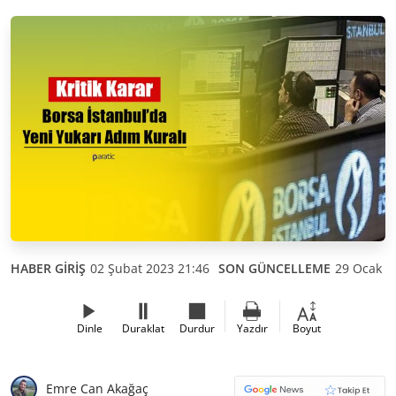
HABER GİRİŞ
02 Şubat 2023 21:46
SON GÜNCELLEME
29 Ocak 2
Dinle
Duraklat
Durdur
Yazdır
Boyut
Emre Can Akağaç