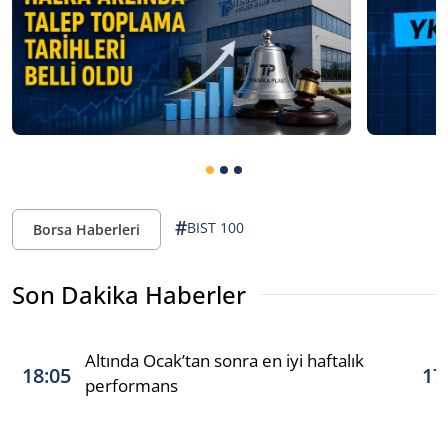
#
BIST 100
Borsa Haberleri
Son Dakika Haberler
Altında Ocak’tan sonra en iyi haftalık
18:05
17
performans