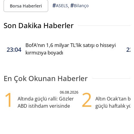
#
#
,
ASELS
Bilanço
Borsa Haberleri
Son Dakika Haberler
BofA’nın 1,6 milyar TL’lik satışı o hisseyi
23:04
22
kırmızıya boyadı
En Çok Okunan Haberler
1
2
06.08.2026
Altında güçlü ralli: Gözler
Altın Ocak'tan b
ABD istihdam verisinde
güçlü haftalık yük
hazırlanıyor