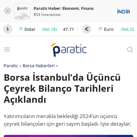
Paratic Haber: Ekonomi, Finans
İNDİR
RSS Interactive
(%0.18)
47.71
(%0.32)
Dolar
Euro
Paratic
»
Borsa Haberleri
»
Borsa İstanbul’da Üçüncü
Çeyrek Bilanço Tarihleri
Açıklandı
Yatırımcıların merakla beklediği 2024’ün üçüncü
çeyrek bilançoları için geri sayım başladı. İşte detaylar;