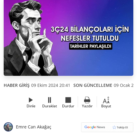
HABER GİRİŞ
09 Ekim 2024 20:41
SON GÜNCELLEME
09 Ocak 20
Dinle
Duraklat
Durdur
Yazdır
Boyut
Emre Can Akağaç