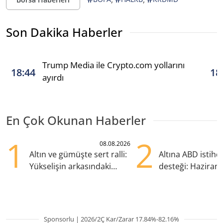
Son Dakika Haberler
Trump Media ile Crypto.com yollarını
18:44
18
ayırdı
En Çok Okunan Haberler
1
2
08.08.2026
Altın ve gümüşte sert ralli:
Altına ABD istih
Yükselişin arkasındaki
desteği: Haziran
kritik etkenler
yana en yüksek s
Sponsorlu | 2026/2Ç Kar/Zarar 17.84%-82.16%