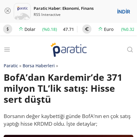
Paratic Haber: Ekonomi, Finans
İNDİR
RSS Interactive
(%0.18)
47.71
(%0.32)
Dolar
Euro
Paratic
»
Borsa Haberleri
»
BofA’dan Kardemir’de 371
milyon TL’lik satış: Hisse
sert düştü
Borsanın değer kaybettiği günde BofA’nın en çok satış
yaptığı hisse KRDMD oldu. İşte detaylar;