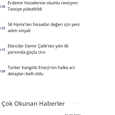
Erdemir hisselerine olumlu revizyon:
0:36
Tavsiye yükseltildi
SK Hynix'ten hissedar değeri için yeni
0:25
adım sinyali
Ekinciler Demir Çelik'ten yılın ilk
0:15
yarısında güçlü ciro
Türker Vangölü Enerji'nin halka arz
9:58
detayları belli oldu
 Çok Okunan Haberler