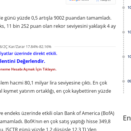
1
’de günü yüzde 0,5 artışla 9002 puandan tamamladı.
, 11 bin 252 puan olan rekor seviyesini yaklaşık 4 ay
1
6/2Ç Kar/Zarar 17.84%-82.16%
iyatlar üzerinde direkt etkili.
1
lentini Değerlendir.
eneme Hesabı Açmak İçin Tıklayın.
0
m hacmi 80,1 milyar lira seviyesine çıktı. En çok
 kıymet yatırım ortaklığı, en çok kaybettiren yüzde
ve endeks üzerinde etkili olan Bank of America (BofA)
En
tamamladı. BofA’nın en çok satış yaptığı hisse 349,8
du. ISCTR günü yüzde 1,2 düşüşle 12,3 TL’den