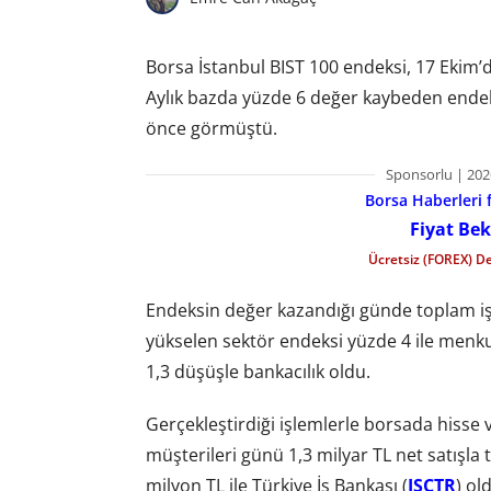
Borsa İstanbul BIST 100 endeksi, 17 Ekim
Aylık bazda yüzde 6 değer kaybeden endeks
önce görmüştü.
Sponsorlu | 202
Borsa Haberleri f
Fiyat Bek
Ücretsiz (FOREX) D
Endeksin değer kazandığı günde toplam işle
yükselen sektör endeksi yüzde 4 ile menkul
1,3 düşüşle bankacılık oldu.
Gerçekleştirdiği işlemlerle borsada hisse 
müşterileri günü 1,3 milyar TL net satışla 
milyon TL ile Türkiye İş Bankası (
ISCTR
) ol