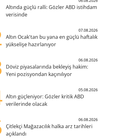
1
06.08.2026
Altında güçlü ralli: Gözler ABD istihdam
verisinde
2
07.08.2026
Altın Ocak'tan bu yana en güçlü haftalık
yükselişe hazırlanıyor
3
06.08.2026
Döviz piyasalarında bekleyiş hakim:
Yeni pozisyondan kaçınılıyor
4
05.08.2026
Altın güçleniyor: Gözler kritik ABD
verilerinde olacak
5
06.08.2026
Çitlekçi Mağazacılık halka arz tarihleri
açıklandı