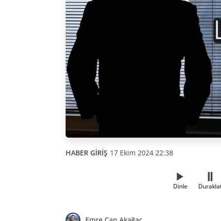
HABER GİRİŞ
17 Ekim 2024 22:38
Dinle
Durakla
Emre Can Akağaç