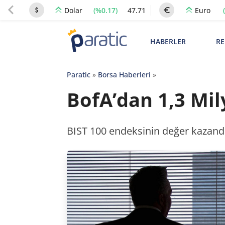
(%0.17)
47.71
Dolar
Euro
HABERLER
RE
Paratic
»
Borsa Haberleri
»
BofA’dan 1,3 Mily
BIST 100 endeksinin değer kazandı