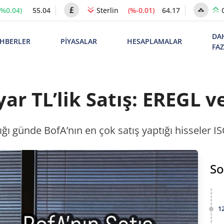
(%0.04)
55.04
(%-0.01)
64.17
Sterlin
DA
HBERLER
PİYASALAR
HESAPLAMALAR
FA
ar TL’lik Satış: EREGL v
ğı günde BofA’nın en çok satış yaptığı hisseler 
So
1