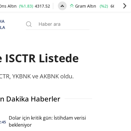
(%1.83)
4317.52
(%2)
6622.46
Ons Altın
Gram Altın
HA
ZLA
e ISCTR Listede
ISCTR, YKBNK ve AKBNK oldu.
n Dakika Haberler
Dolar için kritik gün: İstihdam verisi
2:45
bekleniyor