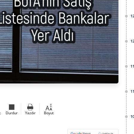
1
1
1
1
t
Durdur
Yazdır
Boyut
1