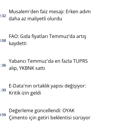
Musalem'den faiz mesajı: Erken adım
2:32
daha az maliyetli olurdu
FAO: Gıda fiyatları Temmuz’da artış
2:08
kaydetti
Yabancı Temmuz'da en fazla TUPRS
1:36
alıp, YKBNK sattı
E-Data'nın ortaklık yapısı değişiyor:
1:30
Kritik izin geldi
Değerleme güncellendi: OYAK
0:59
Çimento için getiri beklentisi sürüyor