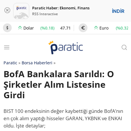
Paratic Haber: Ekonomi, Finans
İNDİR
RSS Interactive
(%0.18)
47.71
(%0.32)
Dolar
Euro
Paratic
»
Borsa Haberleri
»
BofA Bankalara Sarıldı: O
Şirketler Alım Listesine
Girdi
BIST 100 endeksinin değer kaybettiği günde BofA’nın
en çok alım yaptığı hisseler GARAN, YKBNK ve ENKAI
oldu. İşte detaylar;