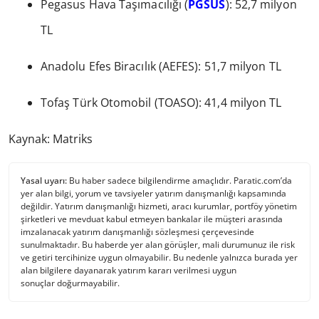
Pegasus Hava Taşımacılığı (
PGSUS
): 52,7 milyon
TL
Anadolu Efes Biracılık (AEFES): 51,7 milyon TL
Tofaş Türk Otomobil (TOASO): 41,4 milyon TL
Kaynak: Matriks
Yasal uyarı:
Bu haber sadece bilgilendirme amaçlıdır. Paratic.com’da
yer alan bilgi, yorum ve tavsiyeler yatırım danışmanlığı kapsamında
değildir. Yatırım danışmanlığı hizmeti, aracı kurumlar, portföy yönetim
şirketleri ve mevduat kabul etmeyen bankalar ile müşteri arasında
imzalanacak yatırım danışmanlığı sözleşmesi çerçevesinde
sunulmaktadır. Bu haberde yer alan görüşler, mali durumunuz ile risk
ve getiri tercihinize uygun olmayabilir. Bu nedenle yalnızca burada yer
alan bilgilere dayanarak yatırım kararı verilmesi uygun
sonuçlar doğurmayabilir.