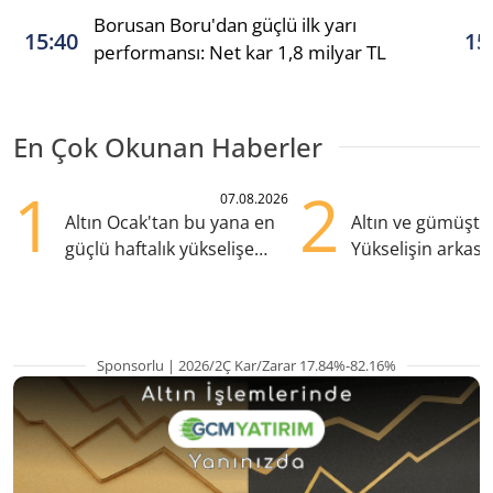
Borusan Boru'dan güçlü ilk yarı
15:40
15
performansı: Net kar 1,8 milyar TL
En Çok Okunan Haberler
1
2
07.08.2026
Altın Ocak'tan bu yana en
Altın ve gümüşte s
güçlü haftalık yükselişe
Yükselişin arkası
hazırlanıyor
kritik etkenler
Sponsorlu | 2026/2Ç Kar/Zarar 17.84%-82.16%