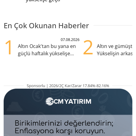
En Çok Okunan Haberler
1
2
07.08.2026
Altın Ocak'tan bu yana en
Altın ve gümüşte s
güçlü haftalık yükselişe
Yükselişin arkası
hazırlanıyor
kritik etkenler
Sponsorlu | 2026/2Ç Kar/Zarar 17.84%-82.16%