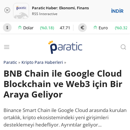
Paratic Haber: Ekonomi, Finans
İNDİR
RSS Interactive
(%0.18)
47.71
(%0.32)
Dolar
Euro
Paratic
»
Kripto Para Haberleri
»
BNB Chain ile Google Cloud
Blockchain ve Web3 için Bir
Araya Geliyor
Binance Smart Chain ile Google Cloud arasında kurulan
ortaklık, kripto ekosistemindeki yeni girişimleri
desteklemeyi hedefliyor. Ayrıntılar geliyor...