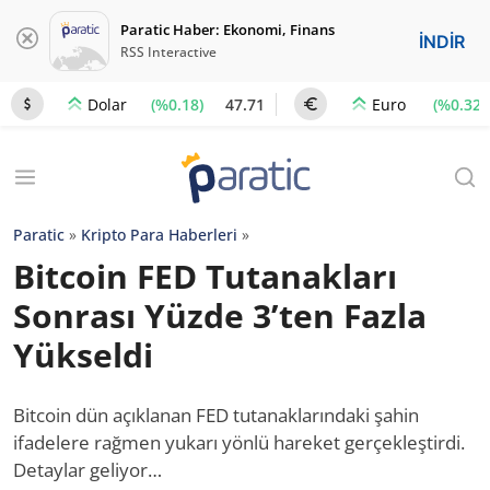
Paratic Haber: Ekonomi, Finans
İNDİR
RSS Interactive
(%0.18)
47.71
(%0.32)
Dolar
Euro
Paratic
»
Kripto Para Haberleri
»
Bitcoin FED Tutanakları
Sonrası Yüzde 3’ten Fazla
Yükseldi
Bitcoin dün açıklanan FED tutanaklarındaki şahin
ifadelere rağmen yukarı yönlü hareket gerçekleştirdi.
Detaylar geliyor…