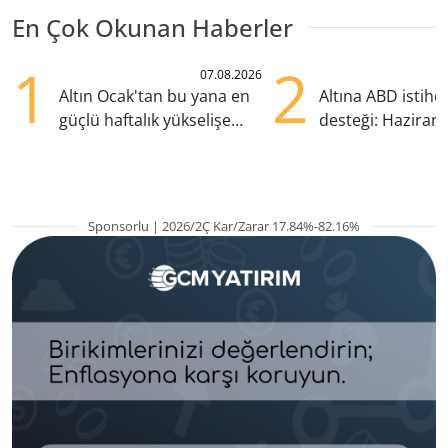
En Çok Okunan Haberler
1
2
07.08.2026
Altın Ocak'tan bu yana en
Altına ABD istih
güçlü haftalık yükselişe
desteği: Haziran
hazırlanıyor
yana en yüksek s
Sponsorlu | 2026/2Ç Kar/Zarar 17.84%-82.16%