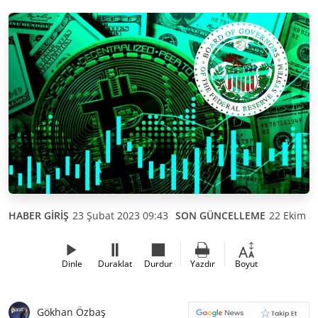
HABER GİRİŞ
23 Şubat 2023 09:43
SON GÜNCELLEME
22 Ekim 2
Dinle
Duraklat
Durdur
Yazdır
Boyut
Gökhan Özbaş