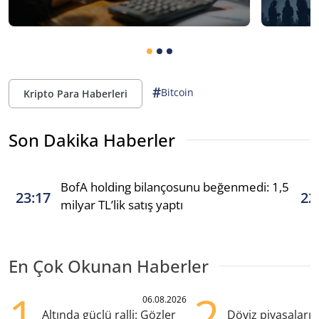
#
Bitcoin
Kripto Para Haberleri
Son Dakika Haberler
BofA holding bilançosunu beğenmedi: 1,5
23:17
22
milyar TL’lik satış yaptı
En Çok Okunan Haberler
1
2
06.08.2026
Altında güçlü ralli: Gözler
Döviz piyasaları