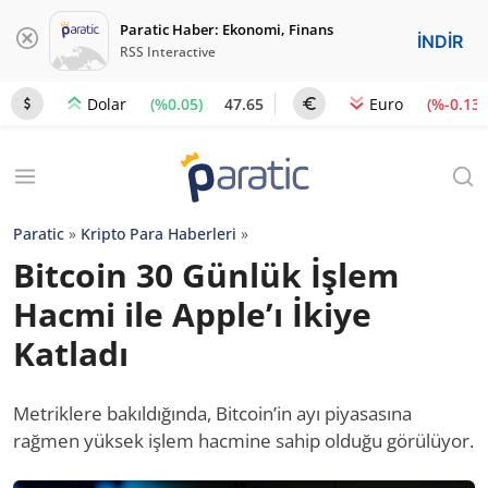
Paratic Haber: Ekonomi, Finans
İNDİR
RSS Interactive
(%0.05)
47.65
(%-0.13)
Dolar
Euro
Paratic
»
Kripto Para Haberleri
»
Bitcoin 30 Günlük İşlem
Hacmi ile Apple’ı İkiye
Katladı
Metriklere bakıldığında, Bitcoin’in ayı piyasasına
rağmen yüksek işlem hacmine sahip olduğu görülüyor.