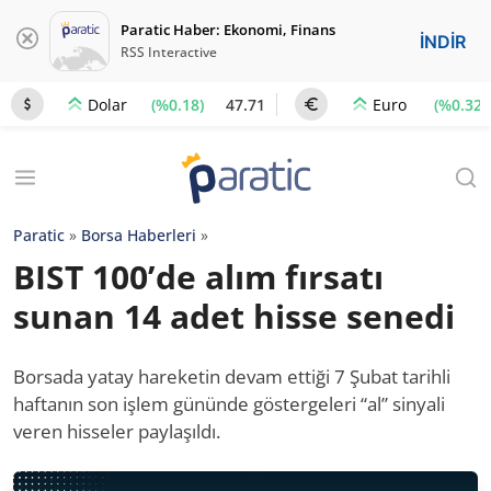
Paratic Haber: Ekonomi, Finans
İNDİR
RSS Interactive
(%0.18)
47.71
(%0.32)
Dolar
Euro
Paratic
»
Borsa Haberleri
»
BIST 100’de alım fırsatı
sunan 14 adet hisse senedi
Borsada yatay hareketin devam ettiği 7 Şubat tarihli
haftanın son işlem gününde göstergeleri “al” sinyali
veren hisseler paylaşıldı.