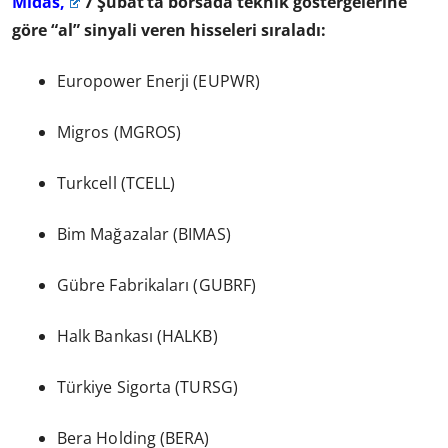
Midas,
7 Şubat’ta borsada teknik göstergelerine
göre “al” sinyali veren hisseleri sıraladı:
Europower Enerji (EUPWR)
Migros (MGROS)
Turkcell (TCELL)
Bim Mağazalar (BIMAS)
Gübre Fabrikaları (GUBRF)
Halk Bankası (HALKB)
Türkiye Sigorta (TURSG)
Bera Holding (BERA)