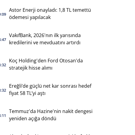
Astor Enerji onayladı: 1,8 TL temettü
9:09
ödemesi yapılacak
VakıfBank, 2026'nın ilk yarısında
8:47
kredilerini ve mevduatını artırdı
Koç Holding'den Ford Otosan'da
8:32
stratejik hisse alımı
Ereğli’de güçlü net kar sonrası hedef
8:32
fiyat 58 TL’yi aştı
Temmuz'da Hazine'nin nakit dengesi
8:11
yeniden açığa döndü