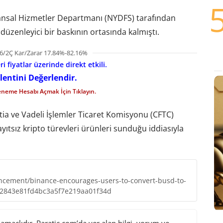
ansal Hizmetler Departmanı (NYDFS) tarafından
üzenleyici bir baskının ortasında kalmıştı.
6/2Ç Kar/Zarar 17.84%-82.16%
i fiyatlar üzerinde direkt etkili.
lentini Değerlendir.
eneme Hesabı Açmak İçin Tıklayın.
ia ve Vadeli İşlemler Ticaret Komisyonu (CFTC)
ayıtsız kripto türevleri ürünleri sunduğu iddiasıyla
cement/binance-encourages-users-to-convert-busd-to-
392843e81fd4bc3a5f7e219aa01f34d
maçlıdır. Paratic.com’da yer alan bilgi, yorum ve