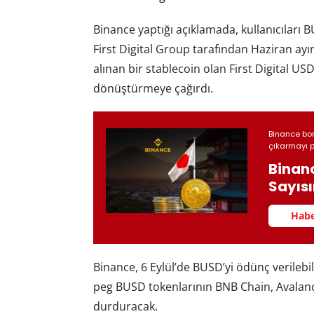
Binance yaptığı açıklamada, kullanıcıları 
First Digital Group tarafından Haziran ayı
alınan bir stablecoin olan First Digital U
dönüştürmeye çağırdı.
Binance bor
çıkarmayı p
Binan
Sayıs
Habe
Binance, 6 Eylül’de BUSD’yi ödünç verilebili
peg BUSD tokenlarının BNB Chain, Avalanch
durduracak.