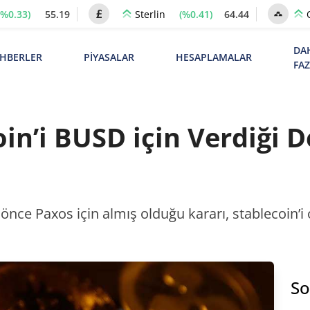
(%0.33)
55.19
(%0.41)
64.44
Sterlin
DA
HBERLER
PİYASALAR
HESAPLAMALAR
FA
in’i BUSD için Verdiği D
önce Paxos için almış olduğu kararı, stablecoin’i
So