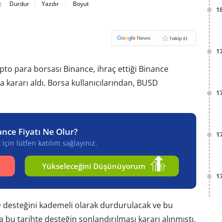
t
Durdur
Yazdır
Boyut
1
1
to para borsası Binance, ihraç ettiği Binance
 kararı aldı. Borsa kullanıcılarından, BUSD
1
ance Fiyatı Ne Olur?
1
için lütfen katılım sağlayınız.
Yükseleceğini Düşünüyorum
1
 desteğini kademeli olarak durdurulacak ve bu
a bu tarihte desteğin sonlandırılması kararı alınmıştı.