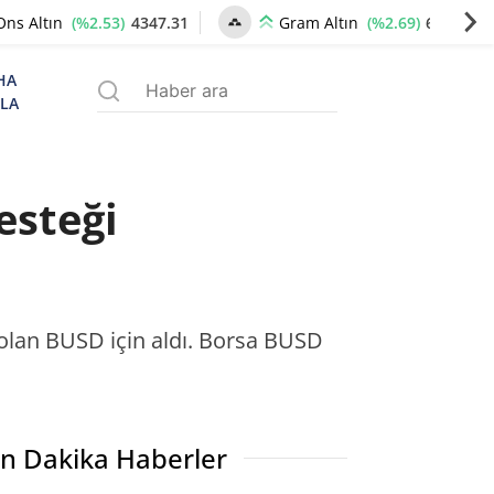
(%2.53)
4347.31
(%2.69)
6667.44
Ons Altın
Gram Altın
HA
ZLA
esteği
 olan BUSD için aldı. Borsa BUSD
n Dakika Haberler