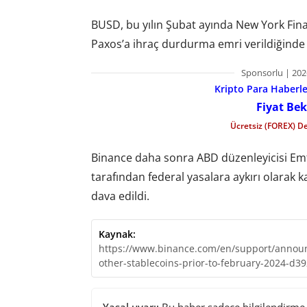
BUSD, bu yılın Şubat ayında New York Fin
Paxos’a ihraç durdurma emri verildiğinde d
Sponsorlu | 202
Kripto Para Haberler
Fiyat Bek
Ücretsiz (FOREX) D
Binance daha sonra ABD düzenleyicisi Emt
tarafından federal yasalara aykırı olarak k
dava edildi.
Kaynak:
https://www.binance.com/en/support/announ
other-stablecoins-prior-to-february-2024-d
Yasal uyarı:
Bu haber sadece bilgilendirme a