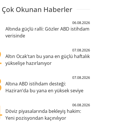
 Çok Okunan Haberler
1
06.08.2026
Altında güçlü ralli: Gözler ABD istihdam
verisinde
2
07.08.2026
Altın Ocak'tan bu yana en güçlü haftalık
yükselişe hazırlanıyor
3
07.08.2026
Altına ABD istihdam desteği:
Haziran’da bu yana en yüksek seviye
4
06.08.2026
Döviz piyasalarında bekleyiş hakim:
Yeni pozisyondan kaçınılıyor