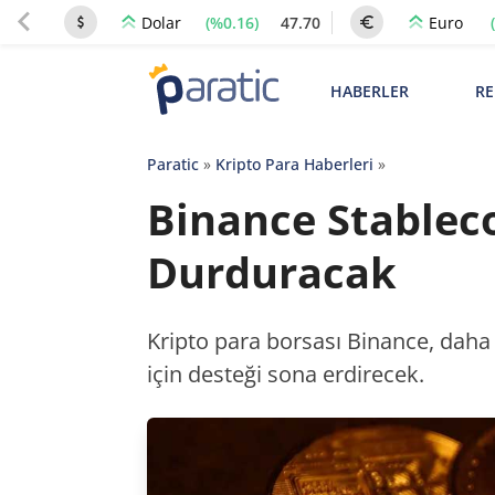
(%0.16)
47.70
Dolar
Euro
HABERLER
RE
Paratic
»
Kripto Para Haberleri
»
Binance Stableco
Durduracak
Kripto para borsası Binance, daha 
için desteği sona erdirecek.