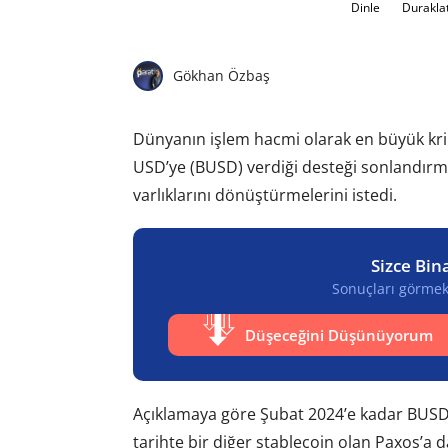
Dinle
Durakla
Gökhan Özbaş
Dünyanın işlem hacmi olarak en büyük krip
USD’ye (BUSD) verdiği desteği sonlandırma
varlıklarını dönüştürmelerini istedi.
Sizce Bin
Sonuçları görmek 
Düşeceğini Düşünüyorum
Açıklamaya göre Şubat 2024’e kadar BUSD
tarihte bir diğer stablecoin olan Paxos’a d