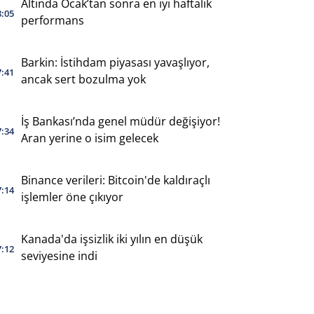
Altında Ocak’tan sonra en iyi haftalık
8:05
performans
Barkin: İstihdam piyasası yavaşlıyor,
7:41
ancak sert bozulma yok
İş Bankası’nda genel müdür değişiyor!
7:34
Aran yerine o isim gelecek
Binance verileri: Bitcoin'de kaldıraçlı
7:14
işlemler öne çıkıyor
Kanada'da işsizlik iki yılın en düşük
7:12
seviyesine indi