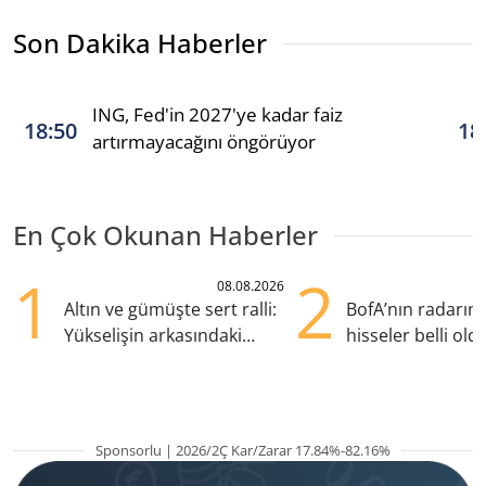
Son Dakika Haberler
ING, Fed'in 2027'ye kadar faiz
18:50
18
artırmayacağını öngörüyor
En Çok Okunan Haberler
1
2
08.08.2026
Altın ve gümüşte sert ralli:
BofA’nın radarın
Yükselişin arkasındaki
hisseler belli old
kritik etkenler
TRALT, satışta T
Sponsorlu | 2026/2Ç Kar/Zarar 17.84%-82.16%