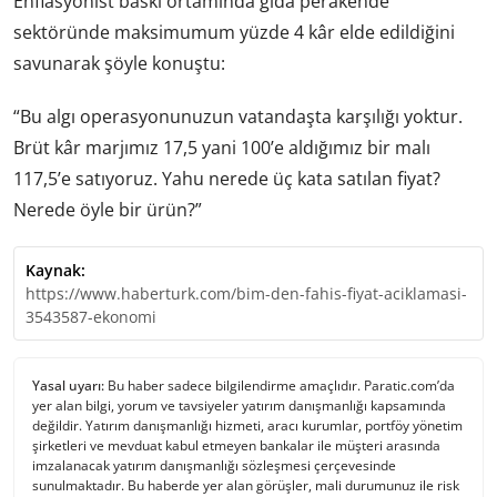
Enflasyonist baskı ortamında gıda perakende
sektöründe maksimumum yüzde 4 kâr elde edildiğini
savunarak şöyle konuştu:
“Bu algı operasyonunuzun vatandaşta karşılığı yoktur.
Brüt kâr marjımız 17,5 yani 100’e aldığımız bir malı
117,5’e satıyoruz. Yahu nerede üç kata satılan fiyat?
Nerede öyle bir ürün?”
Kaynak:
https://www.haberturk.com/bim-den-fahis-fiyat-aciklamasi-
3543587-ekonomi
Yasal uyarı:
Bu haber sadece bilgilendirme amaçlıdır. Paratic.com’da
yer alan bilgi, yorum ve tavsiyeler yatırım danışmanlığı kapsamında
değildir. Yatırım danışmanlığı hizmeti, aracı kurumlar, portföy yönetim
şirketleri ve mevduat kabul etmeyen bankalar ile müşteri arasında
imzalanacak yatırım danışmanlığı sözleşmesi çerçevesinde
sunulmaktadır. Bu haberde yer alan görüşler, mali durumunuz ile risk