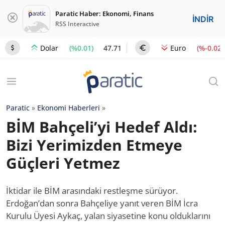
Paratic Haber: Ekonomi, Finans
İNDİR
RSS Interactive
(%0.01)
47.71
(%-0.02)
Dolar
Euro
Paratic
»
Ekonomi Haberleri
»
BİM Bahçeli’yi Hedef Aldı:
Bizi Yerimizden Etmeye
Güçleri Yetmez
İktidar ile BİM arasındaki restleşme sürüyor.
Erdoğan’dan sonra Bahçeliye yanıt veren BİM İcra
Kurulu Üyesi Aykaç, yalan siyasetine konu olduklarını