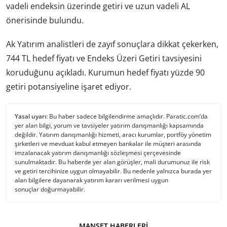
vadeli endeksin üzerinde getiri ve uzun vadeli AL
önerisinde bulundu.
Ak Yatırım analistleri de zayıf sonuçlara dikkat çekerken,
744 TL hedef fiyatı ve Endeks Üzeri Getiri tavsiyesini
koruduğunu açıkladı. Kurumun hedef fiyatı yüzde 90
getiri potansiyeline işaret ediyor.
Yasal uyarı:
Bu haber sadece bilgilendirme amaçlıdır. Paratic.com’da
yer alan bilgi, yorum ve tavsiyeler yatırım danışmanlığı kapsamında
değildir. Yatırım danışmanlığı hizmeti, aracı kurumlar, portföy yönetim
şirketleri ve mevduat kabul etmeyen bankalar ile müşteri arasında
imzalanacak yatırım danışmanlığı sözleşmesi çerçevesinde
sunulmaktadır. Bu haberde yer alan görüşler, mali durumunuz ile risk
ve getiri tercihinize uygun olmayabilir. Bu nedenle yalnızca burada yer
alan bilgilere dayanarak yatırım kararı verilmesi uygun
sonuçlar doğurmayabilir.
MANŞET HABERLERI