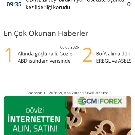
09:35
09
kez liderliği korudu
En Çok Okunan Haberler
1
2
06.08.2026
Altında güçlü ralli: Gözler
BofA alıma dönd
ABD istihdam verisinde
EREGL ve ASELS 
eklendi
Sponsorlu | 2026/2Ç Kar/Zarar 17.84%-82.16%