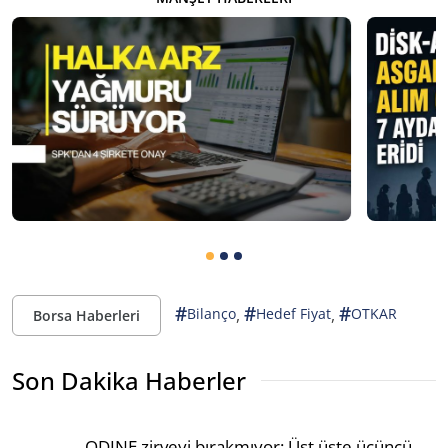
#
#
#
,
,
Bilanço
Hedef Fiyat
OTKAR
Borsa Haberleri
Son Dakika Haberler
ODINE zirveyi bırakmıyor: Üst üste üçüncü