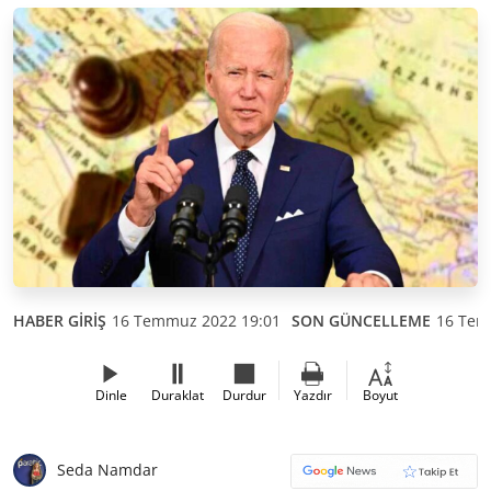
HABER GİRİŞ
16 Temmuz 2022 19:01
SON GÜNCELLEME
16 Tem
Dinle
Duraklat
Durdur
Yazdır
Boyut
Seda Namdar