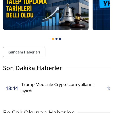
Gündem Haberleri
Son Dakika Haberler
Trump Media ile Crypto.com yollarını
18:44
18
ayırdı
En Çok Okunan Haberler