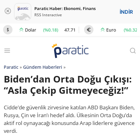
Paratic Haber: Ekonomi, Finans
İNDİR
RSS Interactive
(%0.18)
47.71
(%0.32)
Dolar
Euro
Paratic
»
Gündem Haberleri
»
Biden’dan Orta Doğu Çıkışı:
“Asla Çekip Gitmeyeceğiz!”
Cidde’de güvenlik zirvesine katılan ABD Başkanı Biden,
Rusya, Çin ve İran’ı hedef aldı. Ülkesinin Orta Doğu’da
aktif rol oynayacağı konusunda Arap liderlere güvence
verdi.