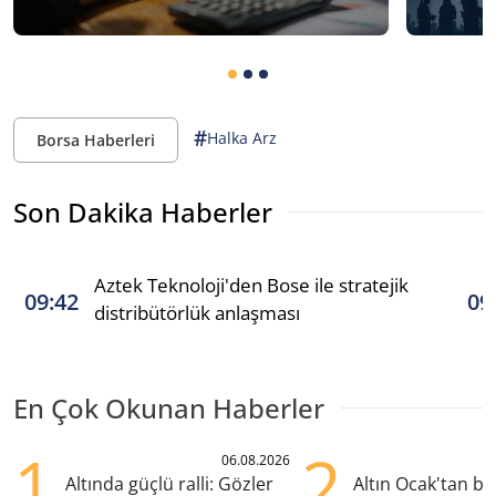
#
Halka Arz
Borsa Haberleri
Son Dakika Haberler
Aztek Teknoloji'den Bose ile stratejik
09:42
09
distribütörlük anlaşması
En Çok Okunan Haberler
1
2
06.08.2026
Altında güçlü ralli: Gözler
Altın Ocak'tan b