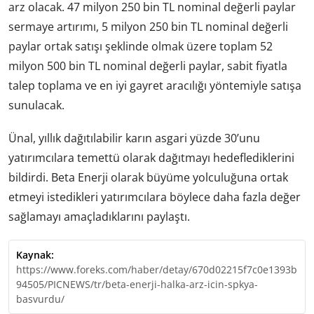
arz olacak. 47 milyon 250 bin TL nominal değerli paylar
sermaye artırımı, 5 milyon 250 bin TL nominal değerli
paylar ortak satışı şeklinde olmak üzere toplam 52
milyon 500 bin TL nominal değerli paylar, sabit fiyatla
talep toplama ve en iyi gayret aracılığı yöntemiyle satışa
sunulacak.
Ünal, yıllık dağıtılabilir karın asgari yüzde 30’unu
yatırımcılara temettü olarak dağıtmayı hedeflediklerini
bildirdi. Beta Enerji olarak büyüme yolculuğuna ortak
etmeyi istedikleri yatırımcılara böylece daha fazla değer
sağlamayı amaçladıklarını paylaştı.
Kaynak:
https://www.foreks.com/haber/detay/670d02215f7c0e1393b
94505/PICNEWS/tr/beta-enerji-halka-arz-icin-spkya-
basvurdu/