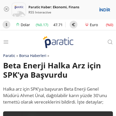
Paratic Haber: Ekonomi, Finans
İNDİR
RSS Interactive
(%0.17)
47.71
(%0)
Dolar
Euro
Paratic
»
Borsa Haberleri
»
Beta Enerji Halka Arz için
SPK’ya Başvurdu
Halka arz için SPK’ya başvuran Beta Enerji Genel
Müdürü Ahmet Ünal, dağıtılabilir karın yüzde 30’unu
temettü olarak vereceklerini bildirdi. İşte detaylar;