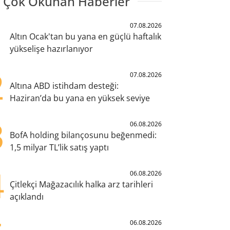
 Çok Okunan Haberler
1
07.08.2026
Altın Ocak'tan bu yana en güçlü haftalık
yükselişe hazırlanıyor
2
07.08.2026
Altına ABD istihdam desteği:
Haziran’da bu yana en yüksek seviye
3
06.08.2026
BofA holding bilançosunu beğenmedi:
1,5 milyar TL’lik satış yaptı
4
06.08.2026
Çitlekçi Mağazacılık halka arz tarihleri
açıklandı
06.08.2026