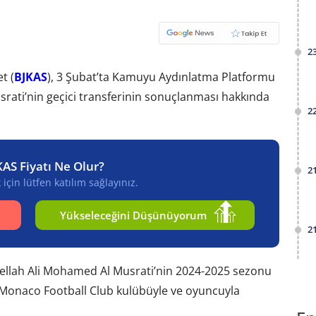
2
t (
BJKAS
), 3 Şubat’ta Kamuyu Aydınlatma Platformu
rati’nin geçici transferinin sonuçlanması hakkında
2
KAS Fiyatı Ne Olur?
2
için lütfen katılım sağlayınız.
Yükseleceğini Düşünüyorum
2
llah Ali Mohamed Al Musrati’nin 2024-2025 sezonu
 Monaco Football Club kulübüyle ve oyuncuyla