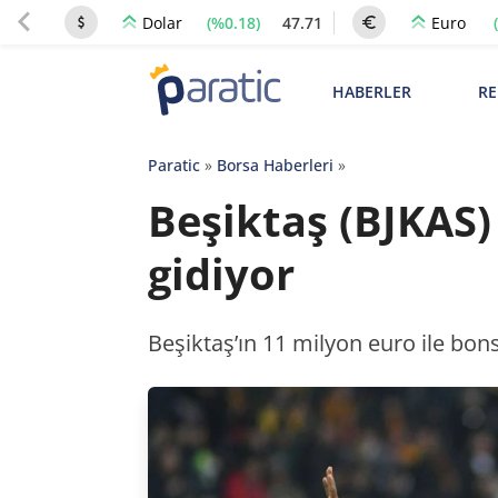
(%0.18)
47.71
Dolar
Euro
HABERLER
RE
Paratic
»
Borsa Haberleri
»
Beşiktaş (BJKAS)
gidiyor
Beşiktaş’ın 11 milyon euro ile bons