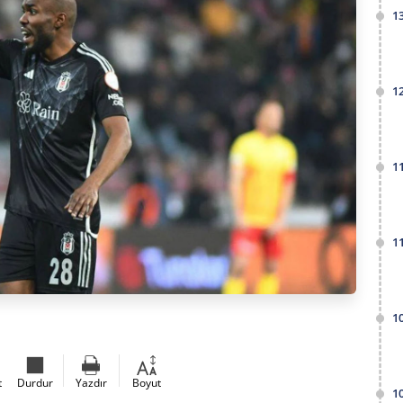
1
1
1
1
1
t
Durdur
Yazdır
Boyut
1