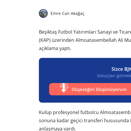
Emre Can Akağaç
Beşiktaş Futbol Yatırımları Sanayi ve Ticare
(KAP) üzerinden Almoatasembellah Ali Mus
açıklama yaptı.
Sizce BJ
Sonuçları görmek 
Düşeceğini Düşünüyorum
Kulüp profesyonel futbolcu Almoatasembe
sonuna kadar geçici transferi hususunda
anlaşmaya vardı.