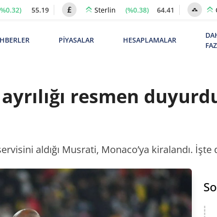
(%0.32)
55.19
(%0.38)
64.41
Sterlin
DA
HBERLER
PİYASALAR
HESAPLAMALAR
FA
 ayrılığı resmen duyur
ervisini aldığı Musrati, Monaco’ya kiralandı. İşte 
So