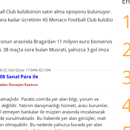
En
ll Club kulübünün satın alma opsiyonu bulunuyor.
na kadar ücretinin AS Monaco Football Club kulübü
sezonun arasında Braga’dan 11 milyon euro bonservis
i. 38 maçta süre bulan Musrati, yalnızca 3 gol imza
6/2Ç Kar/Zarar 17.84%-82.16%
0$ Sanal Para ile
madan Deneyim Kazanın
maçlıdır. Paratic.com’da yer alan bilgi, yorum ve
değildir. Yatırım danışmanlığı hizmeti, aracı kurumlar,
l etmeyen bankalar ile müşteri arasında imzalanacak
de sunulmaktadır. Bu haberde yer alan görüşler, mali
gun olmayabilir. Bu nedenle yalnızca burada yer alan