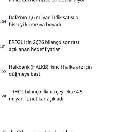
BofA’nın 1,6 milyar TL’lik satışı o
3:04
hisseyi kırmızıya boyadı
EREGL için 2Ç26 bilanço sonrası
2:31
açıklanan hedef fiyatlar
Halkbank (HALKB) ikincil halka arz için
1:55
düğmeye bastı
TRHOL bilanço: İkinci çeyrekte 4,5
1:24
milyar TL net kar açıkladı