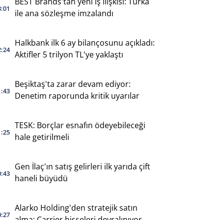
BEST Brands'tan yeni iş ilişkisi: Turka
3:01
ile ana sözleşme imzalandı
Halkbank ilk 6 ay bilançosunu açıkladı:
2:24
Aktifler 5 trilyon TL'ye yaklaştı
Beşiktaş'ta zarar devam ediyor:
1:43
Denetim raporunda kritik uyarılar
TESK: Borçlar esnafın ödeyebileceği
1:25
hale getirilmeli
Gen İlaç'ın satış gelirleri ilk yarıda çift
0:43
haneli büyüdü
Alarko Holding'den stratejik satın
0:27
alma: Carrier hisseleri devralınıyor