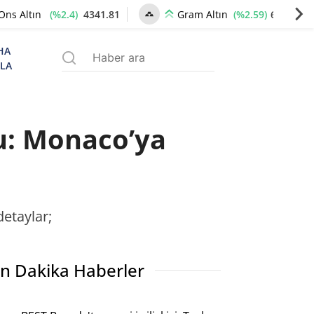
(%2.4)
4341.81
(%2.59)
6660.55
Ons Altın
Gram Altın
HA
ZLA
du: Monaco’ya
detaylar;
n Dakika Haberler