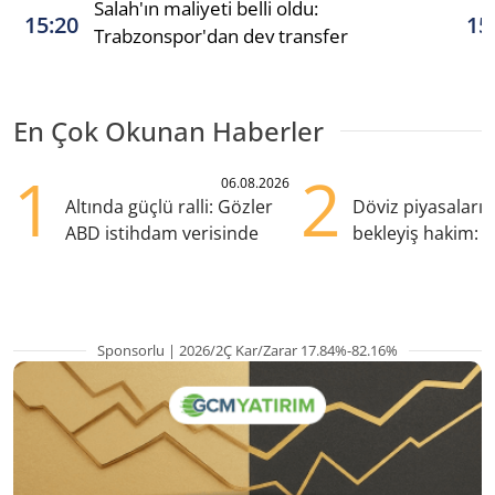
Salah'ın maliyeti belli oldu:
15:20
15
Trabzonspor'dan dev transfer
En Çok Okunan Haberler
1
2
06.08.2026
Altında güçlü ralli: Gözler
Döviz piyasaları
ABD istihdam verisinde
bekleyiş hakim: Y
pozisyondan kaçı
Sponsorlu | 2026/2Ç Kar/Zarar 17.84%-82.16%