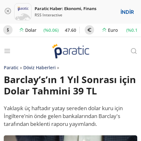
Paratic Haber: Ekonomi, Finans
İNDİR
RSS Interactive
(%0.06)
47.60
(%0.1)
Dolar
Euro
Paratic
»
Döviz Haberleri
»
Barclay’s’ın 1 Yıl Sonrası için
Dolar Tahmini 39 TL
Yaklaşık üç haftadır yatay sereden dolar kuru için
İngiltere’nin önde gelen bankalarından Barclay's
tarafından beklenti raporu yayımlandı.