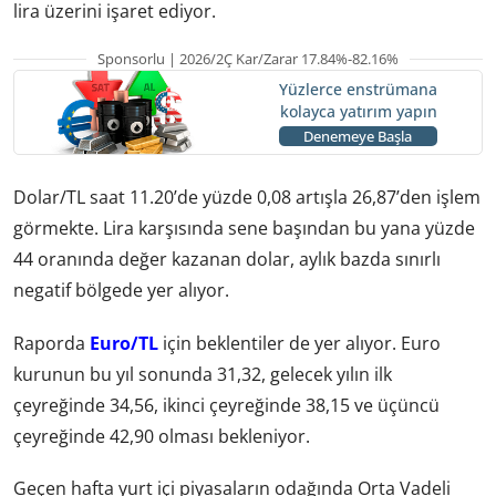
lira üzerini işaret ediyor.
Sponsorlu | 2026/2Ç Kar/Zarar 17.84%-82.16%
Yüzlerce enstrümana
kolayca yatırım yapın
Denemeye Başla
Dolar/TL saat 11.20’de yüzde 0,08 artışla 26,87’den işlem
görmekte. Lira karşısında sene başından bu yana yüzde
44 oranında değer kazanan dolar, aylık bazda sınırlı
negatif bölgede yer alıyor.
Raporda
Euro/TL
için beklentiler de yer alıyor. Euro
kurunun bu yıl sonunda 31,32, gelecek yılın ilk
çeyreğinde 34,56, ikinci çeyreğinde 38,15 ve üçüncü
çeyreğinde 42,90 olması bekleniyor.
Geçen hafta yurt içi piyasaların odağında Orta Vadeli