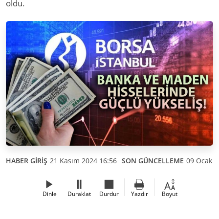
oldu.
HABER GİRİŞ
21 Kasım 2024 16:56
SON GÜNCELLEME
09 Ocak 2
Dinle
Duraklat
Durdur
Yazdır
Boyut