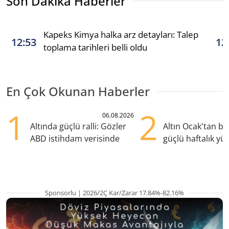
Son Dakika Haberler
Kapeks Kimya halka arz detayları: Talep
12:53
12
toplama tarihleri belli oldu
En Çok Okunan Haberler
1
2
06.08.2026
Altında güçlü ralli: Gözler
Altın Ocak'tan b
ABD istihdam verisinde
güçlü haftalık yük
hazırlanıyor
Sponsorlu | 2026/2Ç Kar/Zarar 17.84%-82.16%