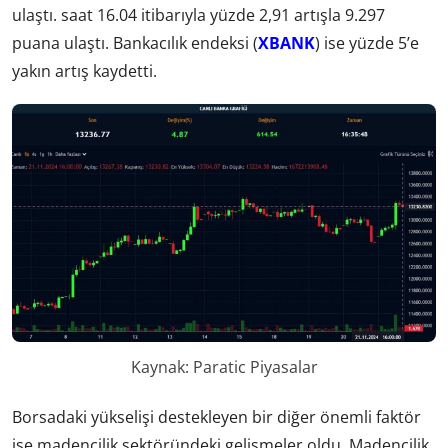
ulaştı. saat 16.04 itibarıyla yüzde 2,91 artışla 9.297
puana ulaştı. Bankacılık endeksi (
XBANK
) ise yüzde 5’e
yakın artış kaydetti.
Kaynak: Paratic Piyasalar
Borsadaki yükselişi destekleyen bir diğer önemli faktör
ise madencilik sektöründeki gelişmeler oldu. Madencilik