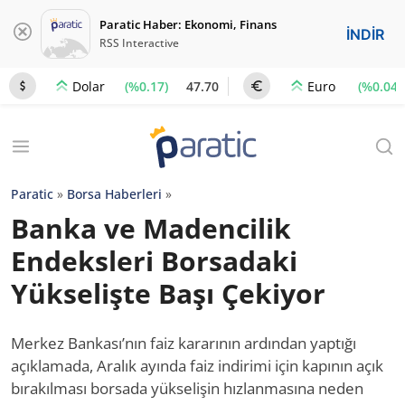
Paratic Haber: Ekonomi, Finans
İNDİR
RSS Interactive
(%0.17)
47.70
(%0.04)
Dolar
Euro
Paratic
»
Borsa Haberleri
»
Banka ve Madencilik
Endeksleri Borsadaki
Yükselişte Başı Çekiyor
Merkez Bankası’nın faiz kararının ardından yaptığı
açıklamada, Aralık ayında faiz indirimi için kapının açık
bırakılması borsada yükselişin hızlanmasına neden