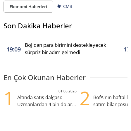
#
TCMB
Ekonomi Haberleri
Son Dakika Haberler
BoJ'dan para birimini destekleyecek
19:09
17
sürpriz bir adım gelmedi
En Çok Okunan Haberler
1
2
01.08.2026
Altında satış dalgası:
BofA'nın haftalık 
Uzmanlardan 4 bin dolar
satım bilançosu
uyarısı
öne çıktı, ASELS s