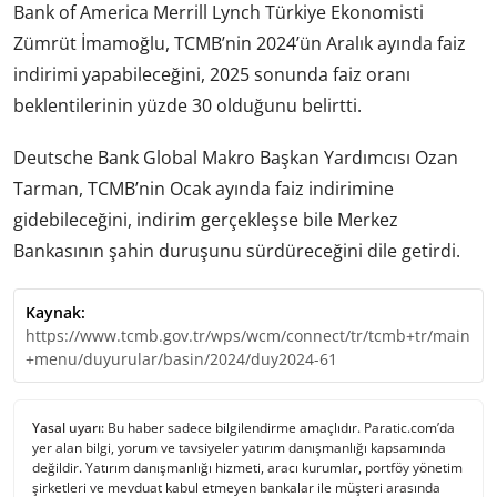
Bank of America Merrill Lynch Türkiye Ekonomisti
Zümrüt İmamoğlu, TCMB’nin 2024’ün Aralık ayında faiz
indirimi yapabileceğini, 2025 sonunda faiz oranı
beklentilerinin yüzde 30 olduğunu belirtti.
Deutsche Bank Global Makro Başkan Yardımcısı Ozan
Tarman, TCMB’nin Ocak ayında faiz indirimine
gidebileceğini, indirim gerçekleşse bile Merkez
Bankasının şahin duruşunu sürdüreceğini dile getirdi.
Kaynak:
https://www.tcmb.gov.tr/wps/wcm/connect/tr/tcmb+tr/main
+menu/duyurular/basin/2024/duy2024-61
Yasal uyarı:
Bu haber sadece bilgilendirme amaçlıdır. Paratic.com’da
yer alan bilgi, yorum ve tavsiyeler yatırım danışmanlığı kapsamında
değildir. Yatırım danışmanlığı hizmeti, aracı kurumlar, portföy yönetim
şirketleri ve mevduat kabul etmeyen bankalar ile müşteri arasında