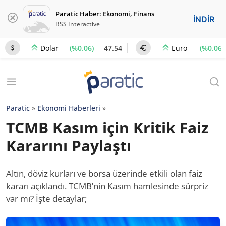
Paratic Haber: Ekonomi, Finans
İNDİR
RSS Interactive
(%0.06)
47.54
(%0.06)
Dolar
Euro
Paratic
»
Ekonomi Haberleri
»
TCMB Kasım için Kritik Faiz
Kararını Paylaştı
Altın, döviz kurları ve borsa üzerinde etkili olan faiz
kararı açıklandı. TCMB’nin Kasım hamlesinde sürpriz
var mı? İşte detaylar;