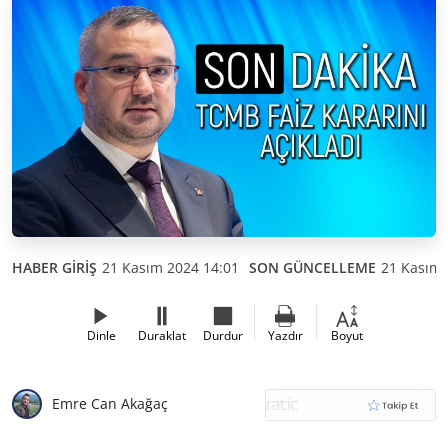
HABER GİRİŞ
21 Kasım 2024 14:01
SON GÜNCELLEME
21 Kasım 
Dinle
Duraklat
Durdur
Yazdır
Boyut
Emre Can Akağaç