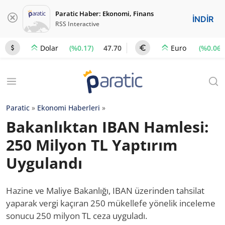
Paratic Haber: Ekonomi, Finans
İNDİR
RSS Interactive
(%0.17)
47.70
(%0.06)
Dolar
Euro
Paratic
»
Ekonomi Haberleri
»
Bakanlıktan IBAN Hamlesi:
250 Milyon TL Yaptırım
Uygulandı
Hazine ve Maliye Bakanlığı, IBAN üzerinden tahsilat
yaparak vergi kaçıran 250 mükellefe yönelik inceleme
sonucu 250 milyon TL ceza uyguladı.