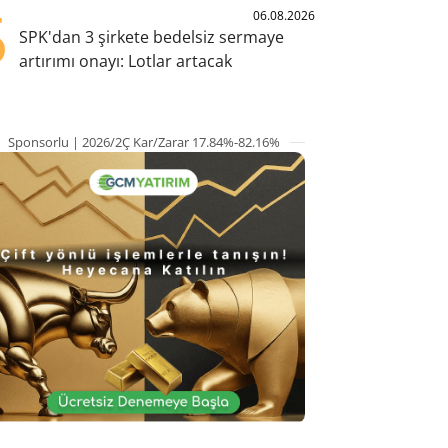
5
06.08.2026
SPK'dan 3 şirkete bedelsiz sermaye
artırımı onayı: Lotlar artacak
Sponsorlu | 2026/2Ç Kar/Zarar 17.84%-82.16%