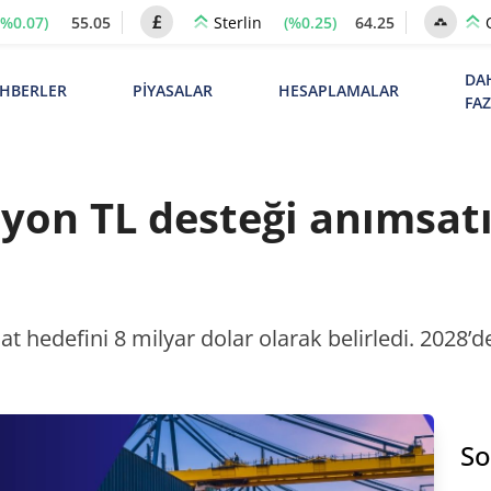
(%0.07)
55.05
(%0.25)
64.25
Sterlin
DA
HBERLER
PİYASALAR
HESAPLAMALAR
FA
yon TL desteği anımsatı
acat hedefini 8 milyar dolar olarak belirledi. 2028’
So