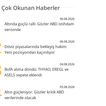
 Çok Okunan Haberler
1
06.08.2026
Altında güçlü ralli: Gözler ABD istihdam
verisinde
2
06.08.2026
Döviz piyasalarında bekleyiş hakim:
Yeni pozisyondan kaçınılıyor
3
04.08.2026
BofA alıma döndü: THYAO, EREGL ve
ASELS sepete eklendi
4
05.08.2026
Altın güçleniyor: Gözler kritik ABD
verilerinde olacak