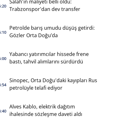
Salah'ın maliyeti belli oldu:
5:20
Trabzonspor'dan dev transfer
Petrolde barış umudu düşüş getirdi:
5:10
Gözler Orta Doğu’da
Yabancı yatırımcılar hissede frene
5:00
bastı, tahvil alımlarını sürdürdü
Sinopec, Orta Doğu'daki kayıpları Rus
4:54
petrolüyle telafi ediyor
Alves Kablo, elektrik dağıtım
4:40
ihalesinde sözleşme daveti aldı