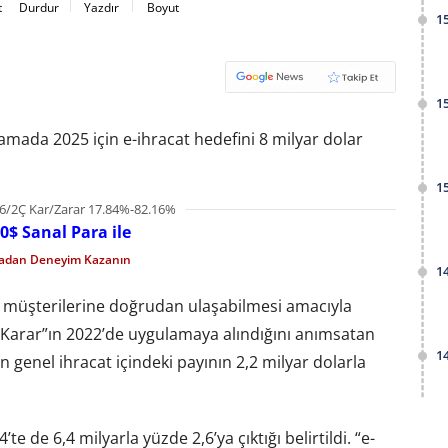
t
Durdur
Yazdır
Boyut
1
1
klamada 2025 için e-ihracat hedefini 8 milyar dolar
1
6/2Ç Kar/Zarar 17.84%-82.16%
0$ Sanal Para ile
madan Deneyim Kazanın
1
dışı müşterilerine doğrudan ulaşabilmesi amacıyla
 Karar”ın 2022’de uygulamaya alındığını anımsatan
1
ın genel ihracat içindeki payının 2,2 milyar dolarla
te de 6,4 milyarla yüzde 2,6’ya çıktığı belirtildi. “e-