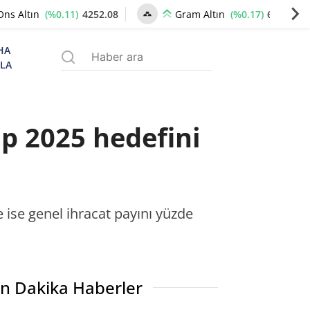
(%0.11)
4252.08
(%0.17)
6507.02
Ons Altın
Gram Altın
HA
ZLA
p 2025 hedefini
de ise genel ihracat payını yüzde
n Dakika Haberler