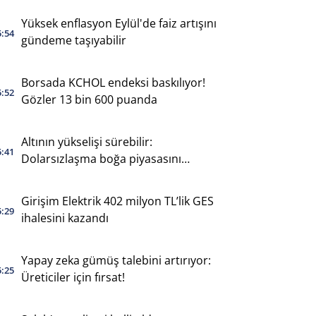
Yüksek enflasyon Eylül'de faiz artışını
5:54
gündeme taşıyabilir
Borsada KCHOL endeksi baskılıyor!
5:52
Gözler 13 bin 600 puanda
Altının yükselişi sürebilir:
5:41
Dolarsızlaşma boğa piyasasını
destekliyor
Girişim Elektrik 402 milyon TL’lik GES
5:29
ihalesini kazandı
Yapay zeka gümüş talebini artırıyor:
5:25
Üreticiler için fırsat!