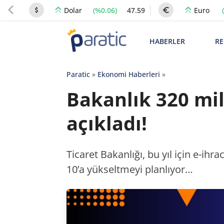
(%0.06)
47.59
Dolar
Euro
HABERLER
RE
Paratic
»
Ekonomi Haberleri
»
Bakanlık 320 mil
açıkladı!
Ticaret Bakanlığı, bu yıl için e-ihr
10’a yükseltmeyi planlıyor…