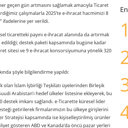
 her geçen gün artmasını sağlamak amacıyla Ticaret
En
rdiğimiz çalışmalarla 2025’te e-ihracat hacmimizi 8
ifadelerine yer verildi.
esel ticaretteki payını e-ihracat alanında da artırmak
m edildiği; destek paketi kapsamında bugüne kadar
caret sitesi ve 9 e-ihracat konsorsiyumuna yönelik 320
ında şöyle bilgilendirme yapıldı:
olan İslam İşbirliği Teşkilatı üyelerinden Birleşik
Suudi Arabistan’ı hedef ülkeler listesine ekleyerek, bu
20 destek imkanı sağlandı. e-Ticarette küresel lider
teği getirilerek firmalarımızın bu ülkeye girişlerini
ler Stratejisi kapsamında ise kişiselleştirilmiş ürünler
aliyet gösteren ABD ve Kanada’da öncü pazar yerleri