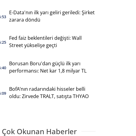
E-Data'nın ilk yarı geliri geriledi: Şirket
6:53
zarara döndü
Fed faiz beklentileri değişti: Wall
6:25
Street yükselişe geçti
Borusan Boru'dan güçlü ilk yarı
5:40
performansı: Net kar 1,8 milyar TL
BofA’nın radarındaki hisseler belli
5:09
oldu: Zirvede TRALT, satışta THYAO
 Çok Okunan Haberler