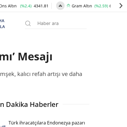
(%2.4)
4341.81
(%2.59)
6660.55
Ons Altın
Gram Altın
HA
ZLA
mı’ Mesajı
ek, kalıcı refah artışı ve daha
n Dakika Haberler
Türk ihracatçılara Endonezya pazarı
1:45