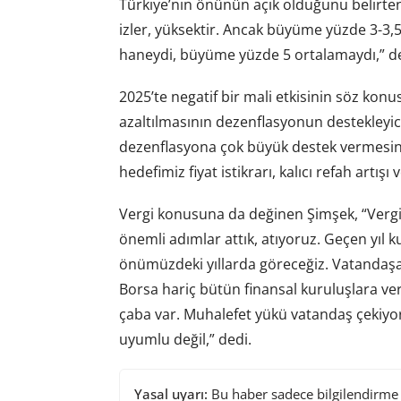
Türkiye’nin önünün açık olduğunu belirten 
izler, yüksektir. Ancak büyüme yüzde 3-3,5 
haneydi, büyüme yüzde 5 ortalamaydı,” de
2025’te negatif bir mali etkisinin söz konu
azaltılmasının dezenflasyonun destekleyicis
dezenflasyona çok büyük destek vermesini
hedefimiz fiyat istikrarı, kalıcı refah artışı 
Vergi konusuna da değinen Şimşek, “Vergiye
önemli adımlar attık, atıyoruz. Geçen yıl ku
önümüzdeki yıllarda göreceğiz. Vatandaşa 
Borsa hariç bütün finansal kuruluşlara ver
çaba var. Muhalefet yükü vatandaş çekiyor
uyumlu değil,” dedi.
Yasal uyarı:
Bu haber sadece bilgilendirme a