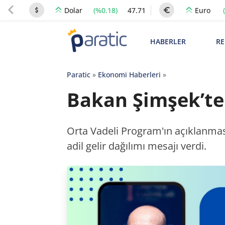
(%0.18)
47.71
Dolar
Euro
HABERLER
RE
Paratic
»
Ekonomi Haberleri
»
Bakan Şimşek’ten
Orta Vadeli Program'ın açıklanma
adil gelir dağılımı mesajı verdi.