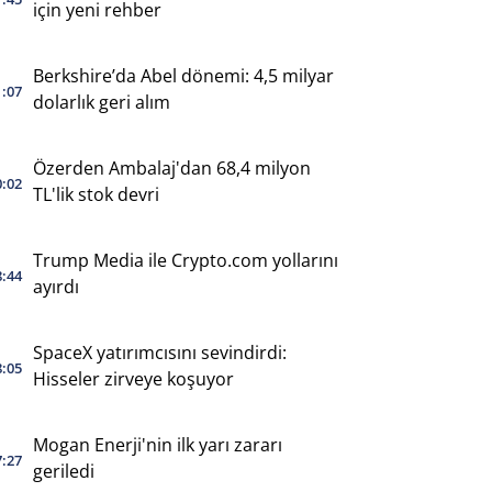
için yeni rehber
Berkshire’da Abel dönemi: 4,5 milyar
1:07
dolarlık geri alım
Özerden Ambalaj'dan 68,4 milyon
0:02
TL'lik stok devri
Trump Media ile Crypto.com yollarını
8:44
ayırdı
SpaceX yatırımcısını sevindirdi:
8:05
Hisseler zirveye koşuyor
Mogan Enerji'nin ilk yarı zararı
7:27
geriledi