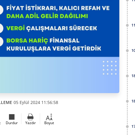
1
1
1
1
LLEME
05 Eylül 2024 11:56:58
t
Durdur
Yazdır
Boyut
1