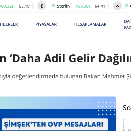
(%0.32)
55.19
(%0.38)
64.41
Sterlin
DA
HBERLER
PİYASALAR
HESAPLAMALAR
FA
 ‘Daha Adil Gelir Dağılı
sıyla değerlendirmede bulunan Bakan Mehmet Şimş
So
1