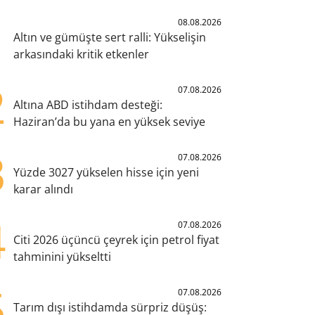
1
08.08.2026
Altın ve gümüşte sert ralli: Yükselişin
arkasındaki kritik etkenler
2
07.08.2026
Altına ABD istihdam desteği:
Haziran’da bu yana en yüksek seviye
3
07.08.2026
Yüzde 3027 yükselen hisse için yeni
karar alındı
4
07.08.2026
Citi 2026 üçüncü çeyrek için petrol fiyat
tahminini yükseltti
5
07.08.2026
Tarım dışı istihdamda sürpriz düşüş: