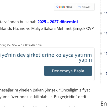
1
 tarafından bu sabah
2025 – 2027 dönemini
ıklandı. Hazine ve Maliye Bakanı Mehmet Şimşek OVP
1
6/2Ç Kar/Zarar 17.84%-82.16%
1
iye’nin dev şirketlerine
kolayca yatırım
yapın
Denemeye Başla
1
mesajlarını yinelen Bakan Şimşek, “Önceliğimiz fiyat
üme üzerindeki etkili olabilir. Bu geçicidir,” dedi.
En