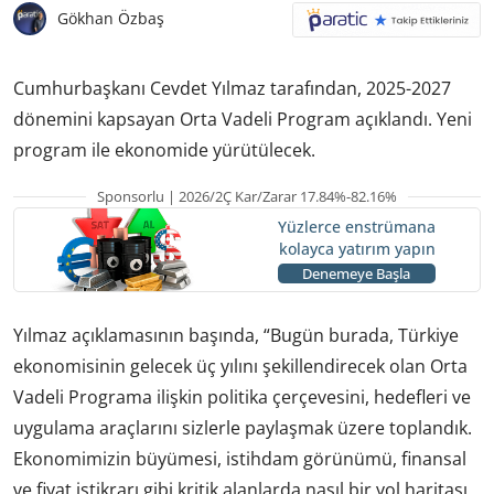
Gökhan Özbaş
Cumhurbaşkanı Cevdet Yılmaz tarafından, 2025-2027
dönemini kapsayan Orta Vadeli Program açıklandı. Yeni
program ile ekonomide yürütülecek.
Sponsorlu | 2026/2Ç Kar/Zarar 17.84%-82.16%
Yüzlerce enstrümana
kolayca yatırım yapın
Denemeye Başla
Yılmaz açıklamasının başında, “Bugün burada, Türkiye
ekonomisinin gelecek üç yılını şekillendirecek olan Orta
Vadeli Programa ilişkin politika çerçevesini, hedefleri ve
uygulama araçlarını sizlerle paylaşmak üzere toplandık.
Ekonomimizin büyümesi, istihdam görünümü, finansal
ve fiyat istikrarı gibi kritik alanlarda nasıl bir yol haritası