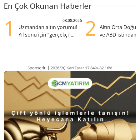
En Çok Okunan Haberler
1
2
03.08.2026
Uzmandan altın yorumu!
Altın Orta Doğu be
Yıl sonu için “gerçekçi”
ve ABD istihdamı
beklenti ne?
yükselişte
Sponsorlu | 2026/2Ç Kar/Zarar 17.84%-82.16%