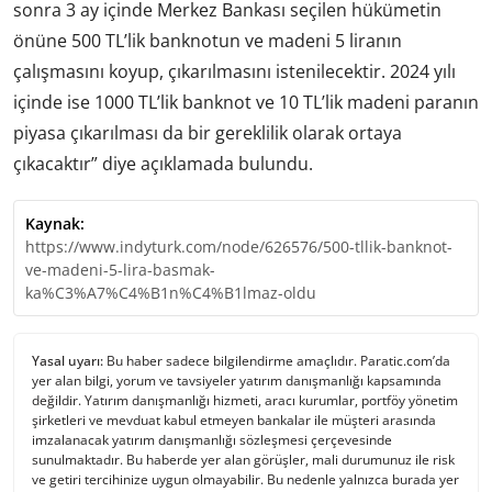
sonra 3 ay içinde Merkez Bankası seçilen hükümetin
önüne 500 TL’lik banknotun ve madeni 5 liranın
çalışmasını koyup, çıkarılmasını istenilecektir. 2024 yılı
içinde ise 1000 TL’lik banknot ve 10 TL’lik madeni paranın
piyasa çıkarılması da bir gereklilik olarak ortaya
çıkacaktır” diye açıklamada bulundu.
Kaynak:
https://www.indyturk.com/node/626576/500-tllik-banknot-
ve-madeni-5-lira-basmak-
ka%C3%A7%C4%B1n%C4%B1lmaz-oldu
Yasal uyarı:
Bu haber sadece bilgilendirme amaçlıdır. Paratic.com’da
yer alan bilgi, yorum ve tavsiyeler yatırım danışmanlığı kapsamında
değildir. Yatırım danışmanlığı hizmeti, aracı kurumlar, portföy yönetim
şirketleri ve mevduat kabul etmeyen bankalar ile müşteri arasında
imzalanacak yatırım danışmanlığı sözleşmesi çerçevesinde
sunulmaktadır. Bu haberde yer alan görüşler, mali durumunuz ile risk
ve getiri tercihinize uygun olmayabilir. Bu nedenle yalnızca burada yer