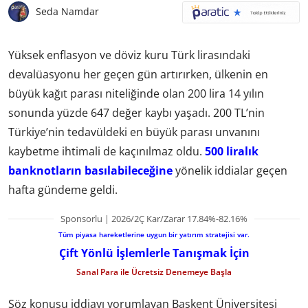
Seda Namdar
Yüksek enflasyon ve döviz kuru Türk lirasındaki
devalüasyonu her geçen gün artırırken, ülkenin en
büyük kağıt parası niteliğinde olan 200 lira 14 yılın
sonunda yüzde 647 değer kaybı yaşadı. 200 TL’nin
Türkiye’nin tedavüldeki en büyük parası unvanını
kaybetme ihtimali de kaçınılmaz oldu.
500 liralık
banknotların basılabileceğine
yönelik iddialar geçen
hafta gündeme geldi.
Sponsorlu | 2026/2Ç Kar/Zarar 17.84%-82.16%
Tüm piyasa hareketlerine uygun bir yatırım stratejisi var.
Çift Yönlü İşlemlerle Tanışmak İçin
Sanal Para ile Ücretsiz Denemeye Başla
Söz konusu iddiayı yorumlayan Başkent Üniversitesi