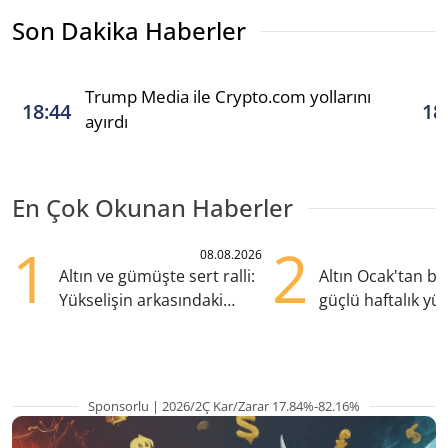
Son Dakika Haberler
Trump Media ile Crypto.com yollarını
18:44
18
ayırdı
En Çok Okunan Haberler
1
2
08.08.2026
Altın ve gümüşte sert ralli:
Altın Ocak'tan b
Yükselişin arkasındaki
güçlü haftalık yük
kritik etkenler
hazırlanıyor
Sponsorlu | 2026/2Ç Kar/Zarar 17.84%-82.16%