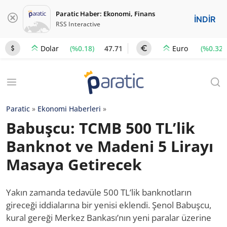
Paratic Haber: Ekonomi, Finans
İNDİR
RSS Interactive
(%0.18)
47.71
(%0.32)
Dolar
Euro
Paratic
»
Ekonomi Haberleri
»
Babuşcu: TCMB 500 TL’lik
Banknot ve Madeni 5 Lirayı
Masaya Getirecek
Yakın zamanda tedavüle 500 TL’lik banknotların
gireceği iddialarına bir yenisi eklendi. Şenol Babuşcu,
kural gereği Merkez Bankası’nın yeni paralar üzerine