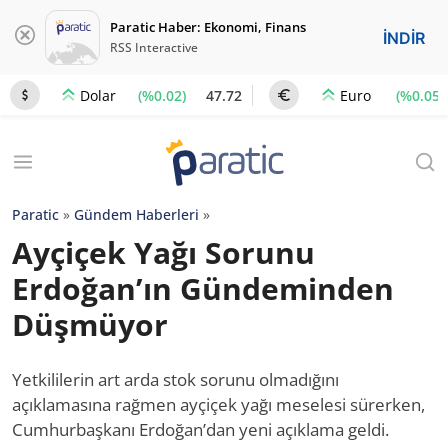
Paratic Haber: Ekonomi, Finans
İNDİR
RSS Interactive
(%0.02)
47.72
(%0.05)
Dolar
Euro
Paratic
»
Gündem Haberleri
»
Ayçiçek Yağı Sorunu
Erdoğan’ın Gündeminden
Düşmüyor
Yetkililerin art arda stok sorunu olmadığını
açıklamasına rağmen ayçiçek yağı meselesi sürerken,
Cumhurbaşkanı Erdoğan’dan yeni açıklama geldi.