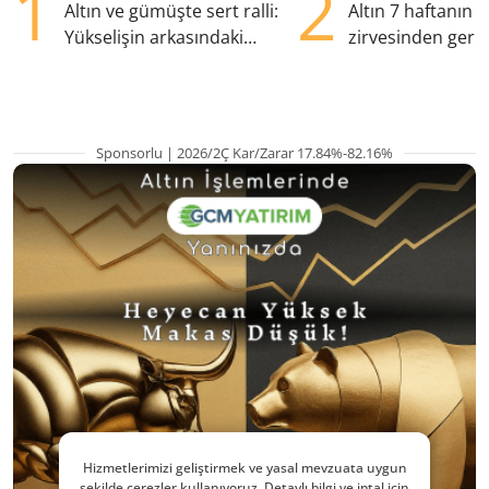
1
2
Altın ve gümüşte sert ralli:
Altın 7 haftanın
Yükselişin arkasındaki
zirvesinden geril
kritik etkenler
Gözler ABD enfl
Sponsorlu | 2026/2Ç Kar/Zarar 17.84%-82.16%
Hizmetlerimizi geliştirmek ve yasal mevzuata uygun
şekilde çerezler kullanıyoruz. Detaylı bilgi ve iptal için