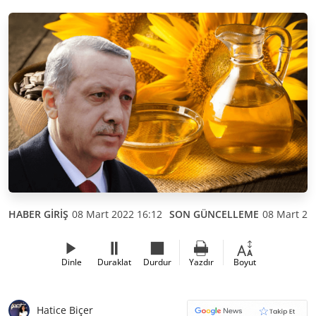
HABER GİRİŞ
08 Mart 2022 16:12
SON GÜNCELLEME
08 Mart 20
Dinle
Duraklat
Durdur
Yazdır
Boyut
Hatice Biçer