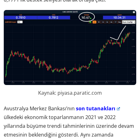
Kaynak: piyasa.paratic.com
Avustralya Merkez Bankası’nın
son tutanakları
ülkedeki ekonomik toparlanmanın 2021 ve 2022
yıllarında büyüme trendi tahminlerinin üzerinde devam
etmesinin beklendiğini gösterdi. Aynı zamanda