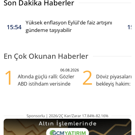
Son Dakika Haberler
Yüksek enflasyon Eylül'de faiz artışını
15:54
15
gündeme taşıyabilir
En Çok Okunan Haberler
1
2
06.08.2026
Altında güçlü ralli: Gözler
Döviz piyasaları
ABD istihdam verisinde
bekleyiş hakim: Y
pozisyondan kaçı
Sponsorlu | 2026/2Ç Kar/Zarar 17.84%-82.16%