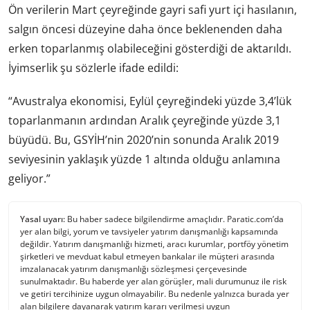
Ön verilerin Mart çeyreğinde gayri safi yurt içi hasılanın,
salgın öncesi düzeyine daha önce beklenenden daha
erken toparlanmış olabileceğini gösterdiği de aktarıldı.
İyimserlik şu sözlerle ifade edildi:
“Avustralya ekonomisi, Eylül çeyreğindeki yüzde 3,4’lük
toparlanmanın ardından Aralık çeyreğinde yüzde 3,1
büyüdü. Bu, GSYİH’nin 2020’nin sonunda Aralık 2019
seviyesinin yaklaşık yüzde 1 altında olduğu anlamına
geliyor.”
Yasal uyarı:
Bu haber sadece bilgilendirme amaçlıdır. Paratic.com’da
yer alan bilgi, yorum ve tavsiyeler yatırım danışmanlığı kapsamında
değildir. Yatırım danışmanlığı hizmeti, aracı kurumlar, portföy yönetim
şirketleri ve mevduat kabul etmeyen bankalar ile müşteri arasında
imzalanacak yatırım danışmanlığı sözleşmesi çerçevesinde
sunulmaktadır. Bu haberde yer alan görüşler, mali durumunuz ile risk
ve getiri tercihinize uygun olmayabilir. Bu nedenle yalnızca burada yer
alan bilgilere dayanarak yatırım kararı verilmesi uygun