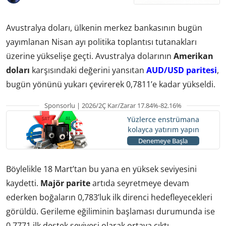
Avustralya doları, ülkenin merkez bankasının bugün
yayımlanan Nisan ayı politika toplantısı tutanakları
üzerine yükselişe geçti. Avustralya dolarının
Amerikan
doları
karşısındaki değerini yansıtan
AUD/USD paritesi
,
bugün yönünü yukarı çevirerek 0,7811’e kadar yükseldi.
Sponsorlu | 2026/2Ç Kar/Zarar 17.84%-82.16%
Yüzlerce enstrümana
kolayca yatırım yapın
Denemeye Başla
Böylelikle 18 Mart’tan bu yana en yüksek seviyesini
kaydetti.
Majör parite
artıda seyretmeye devam
ederken boğaların 0,783’luk ilk direnci hedefleyecekleri
görüldü. Gerileme eğiliminin başlaması durumunda ise
0,7771 ilk destek seviyesi olarak ortaya çıktı.