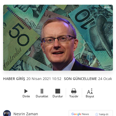
HABER GİRİŞ
20 Nisan 2021 10:52
SON GÜNCELLEME
24 Ocak 2
Dinle
Duraklat
Durdur
Yazdır
Boyut
Nesrin Zaman