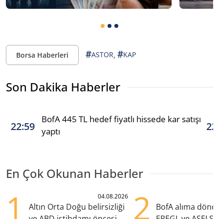
#
#
,
ASTOR
KAP
Borsa Haberleri
Son Dakika Haberler
BofA 445 TL hedef fiyatlı hissede kar satışı
22:59
22
yaptı
En Çok Okunan Haberler
1
2
04.08.2026
Altın Orta Doğu belirsizliği
BofA alıma dönd
ve ABD istihdamı öncesi
EREGL ve ASELS 