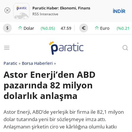
Paratic Haber: Ekonomi, Finans
İNDİR
RSS Interactive
(%0.05)
47.59
(%0.21)
Dolar
Euro
Paratic
»
Borsa Haberleri
»
Astor Enerji’den ABD
pazarında 82 milyon
dolarlık anlaşma
Astor Enerji, ABD’de yerleşik bir firma ile 82,1 milyon
dolar tutarında yeni bir sözleşmeye imza attı.
Anlaşmanın şirketin ciro ve kârlılığına olumlu katkı