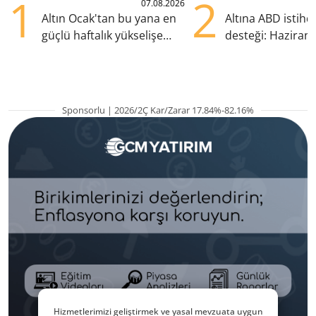
1
2
07.08.2026
Altın Ocak'tan bu yana en
Altına ABD istih
güçlü haftalık yükselişe
desteği: Haziran
hazırlanıyor
yana en yüksek s
Sponsorlu | 2026/2Ç Kar/Zarar 17.84%-82.16%
Hizmetlerimizi geliştirmek ve yasal mevzuata uygun