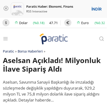
Paratic Haber: Ekonomi, Finans
İNDİR
RSS Interactive
(%0.18)
47.71
(%0.32)
Dolar
Euro
Paratic
»
Borsa Haberleri
»
Aselsan Açıkladı! Milyonluk
İlave Sipariş Aldı
Aselsan, Savunma Sanayii Başkanlığı ile imzaladığı
sözleşmede değişiklik yapıldığını duyurarak, 929,2
milyon TL ve 75,8 milyon dolarlık ilave sipariş aldığını
açıkladı. Detaylar haberde...