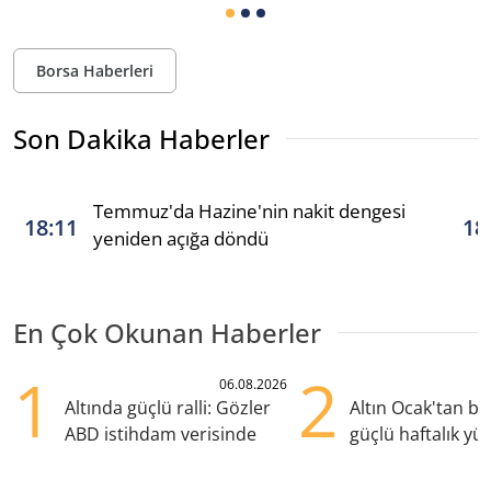
Borsa Haberleri
Son Dakika Haberler
Temmuz'da Hazine'nin nakit dengesi
18:11
18
yeniden açığa döndü
En Çok Okunan Haberler
1
2
06.08.2026
Altında güçlü ralli: Gözler
Altın Ocak'tan b
ABD istihdam verisinde
güçlü haftalık yük
hazırlanıyor