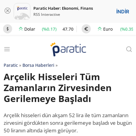
Paratic Haber: Ekonomi, Finans
İNDİR
RSS Interactive
(%0.17)
47.70
(%0.35)
Dolar
Euro
Paratic
»
Borsa Haberleri
»
Arçelik Hisseleri Tüm
Zamanların Zirvesinden
Gerilemeye Başladı
Arçelik hisseleri dün akşam 52 lira ile tüm zamanların
zirvesini gördükten sonra gerilemeye başladı ve bugün
50 liranın altında işlem görüyor.