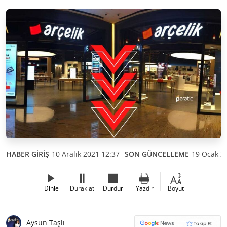
HABER GİRİŞ
10 Aralık 2021 12:37
SON GÜNCELLEME
19 Ocak 2
Dinle
Duraklat
Durdur
Yazdır
Boyut
Aysun Taşlı