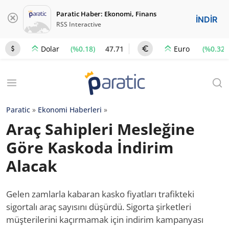
Paratic Haber: Ekonomi, Finans
İNDİR
RSS Interactive
(%0.18)
47.71
(%0.32)
Dolar
Euro
Paratic
»
Ekonomi Haberleri
»
Araç Sahipleri Mesleğine
Göre Kaskoda İndirim
Alacak
Gelen zamlarla kabaran kasko fiyatları trafikteki
sigortalı araç sayısını düşürdü. Sigorta şirketleri
müşterilerini kaçırmamak için indirim kampanyası