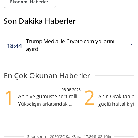
Ekonomi Haberleri
Son Dakika Haberler
Trump Media ile Crypto.com yollarını
18:44
18
ayırdı
En Çok Okunan Haberler
1
2
08.08.2026
Altın ve gümüşte sert ralli:
Altın Ocak'tan b
Yükselişin arkasındaki
güçlü haftalık yük
kritik etkenler
hazırlanıyor
Sponsorlu | 2026/2Ç Kar/Zarar 17.84%-82.16%