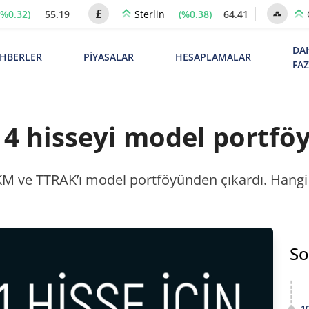
(%0.32)
55.19
(%0.38)
64.41
Sterlin
DA
HBERLER
PİYASALAR
HESAPLAMALAR
FA
4 hisseyi model portföy
 ve TTRAK’ı model portföyünden çıkardı. Hangi h
So
1