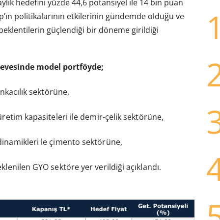
ylık hedefini yüzde 44,6 potansiyel ile 14 bin puan
p’ın politikalarının etkilerinin gündemde olduğu ve
beklentilerin güçlendiği bir döneme girildiği
rçevesinde model portföyde;
ankacılık sektörüne,
üretim kapasiteleri ile demir-çelik sektörüne,
dinamikleri le çimento sektörüne,
klenilen GYO sektöre yer verildiği açıklandı.