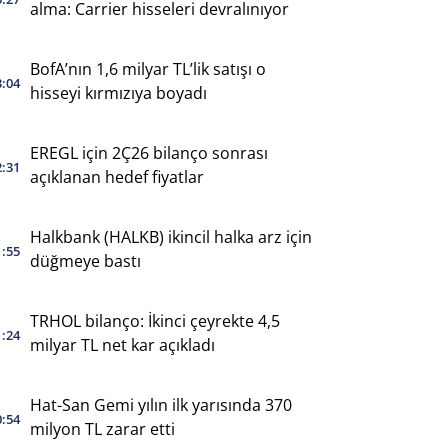
alma: Carrier hisseleri devralınıyor
BofA’nın 1,6 milyar TL’lik satışı o
3:04
hisseyi kırmızıya boyadı
EREGL için 2Ç26 bilanço sonrası
2:31
açıklanan hedef fiyatlar
Halkbank (HALKB) ikincil halka arz için
1:55
düğmeye bastı
TRHOL bilanço: İkinci çeyrekte 4,5
1:24
milyar TL net kar açıkladı
Hat-San Gemi yılın ilk yarısında 370
0:54
milyon TL zarar etti