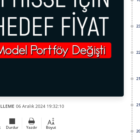
2
2
2
2
ELLEME
06 Aralık 2024 19:32:10
t
Durdur
Yazdır
Boyut
2