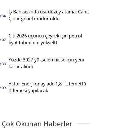
İş Bankası’nda üst düzey atama: Cahit
0:34
Çınar genel müdür oldu
Citi 2026 üçüncü çeyrek için petrol
0:07
fiyat tahminini yükseltti
Yüzde 3027 yükselen hisse için yeni
9:33
karar alındı
Astor Enerji onayladı: 1,8 TL temettü
9:09
ödemesi yapılacak
 Çok Okunan Haberler