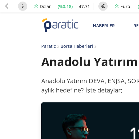
(%0.18)
47.71
Dolar
Euro
HABERLER
RE
Paratic
»
Borsa Haberleri
»
Anadolu Yatırım 
Anadolu Yatırım DEVA, ENJSA, SOKM
aylık hedef ne? İşte detaylar;