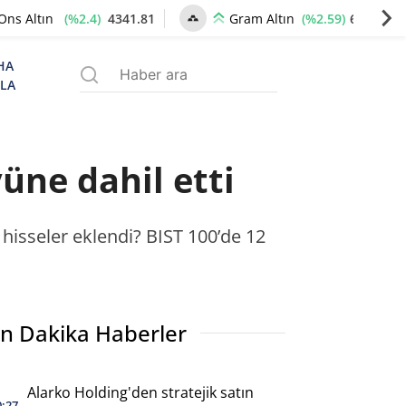
(%2.4)
4341.81
(%2.59)
6660.55
Ons Altın
Gram Altın
HA
ZLA
üne dahil etti
isseler eklendi? BIST 100’de 12
n Dakika Haberler
Alarko Holding'den stratejik satın
0:27