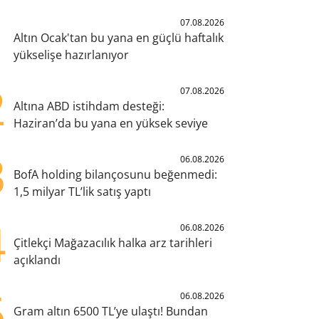
1
07.08.2026
Altın Ocak'tan bu yana en güçlü haftalık
yükselişe hazırlanıyor
2
07.08.2026
Altına ABD istihdam desteği:
Haziran’da bu yana en yüksek seviye
3
06.08.2026
BofA holding bilançosunu beğenmedi:
1,5 milyar TL’lik satış yaptı
4
06.08.2026
Çitlekçi Mağazacılık halka arz tarihleri
açıklandı
5
06.08.2026
Gram altın 6500 TL’ye ulaştı! Bundan