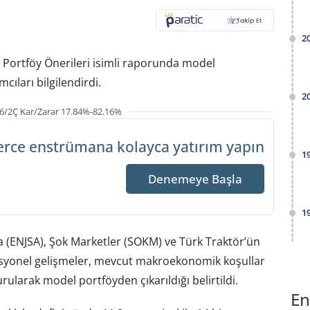
2
 Portföy Önerileri isimli raporunda model
cıları bilgilendirdi.
2
6/2Ç Kar/Zarar 17.84%-82.16%
erce enstrümana
kolayca yatırım yapın
1
Denemeye Başla
1
 (ENJSA), Şok Marketler (SOKM) ve Türk Traktör’ün
syonel gelişmeler, mevcut makroekonomik koşullar
larak model portföyden çıkarıldığı belirtildi.
En