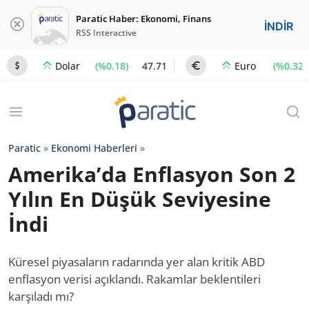
Paratic Haber: Ekonomi, Finans
İNDİR
RSS Interactive
(%0.18)
47.71
(%0.32)
Dolar
Euro
Paratic
»
Ekonomi Haberleri
»
Amerika’da Enflasyon Son 2
Yılın En Düşük Seviyesine
İndi
Küresel piyasaların radarında yer alan kritik ABD
enflasyon verisi açıklandı. Rakamlar beklentileri
karşıladı mı?