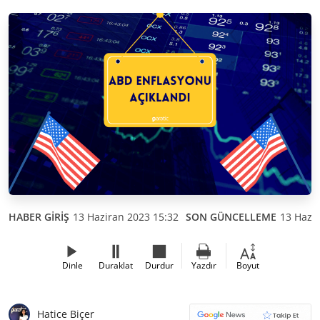
HABER GİRİŞ
13 Haziran 2023 15:32
SON GÜNCELLEME
13 Hazir
Dinle
Duraklat
Durdur
Yazdır
Boyut
Hatice Biçer