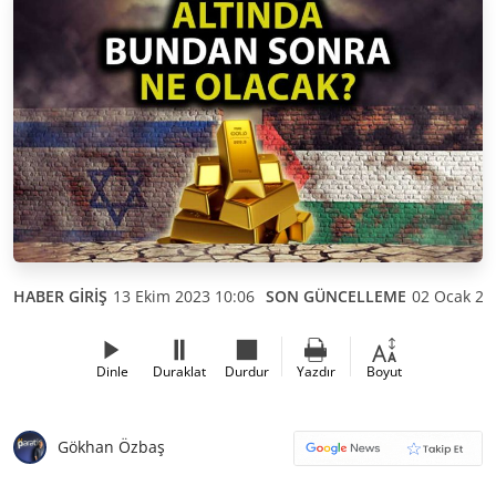
HABER GİRİŞ
13 Ekim 2023 10:06
SON GÜNCELLEME
02 Ocak 20
Dinle
Duraklat
Durdur
Yazdır
Boyut
Gökhan Özbaş