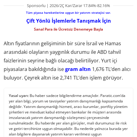
Sponsorlu | 2026/2Ç Kar/Zarar 17.84%-82.16%
Tüm piyasa hareketlerine uygun bir yatırım stratejisi var.
Çift Yönlü İşlemlerle Tanışmak İçin
Sanal Para ile Ücretsiz Denemeye Başla
Altın fiyatlarının gelişiminin bir süre İsrail ve Hamas
arasındaki olayların yaygınlık durumu ile ABD tahvil
faizlerinin seyrine bağlı olacağı belirtiliyor. Yurt içi
piyasalara bakıldığında ise
gram altın
1,676 TL’den alıcı
buluyor. Çeyrek altın ise 2,741 TL’den işlem görüyor.
Yasal uyarı:
Bu haber sadece bilgilendirme amaçlıdır. Paratic.com’da
yer alan bilgi, yorum ve tavsiyeler yatırım danışmanlığı kapsamında
değildir. Yatırım danışmanlığı hizmeti, aracı kurumlar, portföy yönetim
şirketleri ve mevduat kabul etmeyen bankalar ile müşteri arasında
imzalanacak yatırım danışmanlığı sözleşmesi çerçevesinde
sunulmaktadır. Bu haberde yer alan görüşler, mali durumunuz ile risk
ve getiri tercihinize uygun olmayabilir. Bu nedenle yalnızca burada yer
alan bilgilere dayanarak yatırım kararı verilmesi uygun