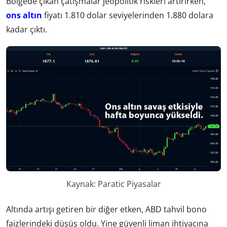
Bölgede çıkan çatışmalar jeopolitik riskleri artırırken,
ons altın
fiyatı 1.810 dolar seviyelerinden 1.880 dolara
kadar çıktı.
Kaynak: Paratic Piyasalar
Altında artışı getiren bir diğer etken, ABD tahvil bono
faizlerindeki düşüş oldu. Yine güvenli liman ihtiyacına