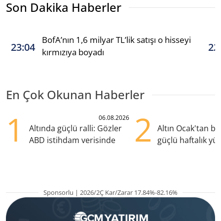
Son Dakika Haberler
BofA’nın 1,6 milyar TL’lik satışı o hisseyi
23:04
22
kırmızıya boyadı
En Çok Okunan Haberler
1
2
06.08.2026
Altında güçlü ralli: Gözler
Altın Ocak'tan b
ABD istihdam verisinde
güçlü haftalık yük
hazırlanıyor
Sponsorlu | 2026/2Ç Kar/Zarar 17.84%-82.16%