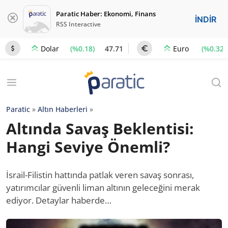
Paratic Haber: Ekonomi, Finans
İNDİR
RSS Interactive
(%0.18)
47.71
(%0.32)
Dolar
Euro
Paratic
»
Altın Haberleri
»
Altında Savaş Beklentisi:
Hangi Seviye Önemli?
İsrail-Filistin hattında patlak veren savaş sonrası,
yatırımcılar güvenli liman altının geleceğini merak
ediyor. Detaylar haberde…