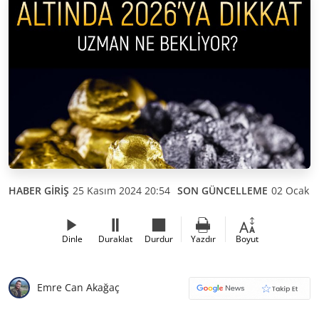
HABER GİRİŞ
25 Kasım 2024 20:54
SON GÜNCELLEME
02 Ocak 2
Dinle
Duraklat
Durdur
Yazdır
Boyut
Emre Can Akağaç