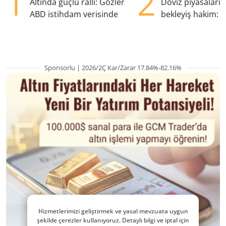
1
2
Altında güçlü ralli: Gözler
Döviz piyasaları
ABD istihdam verisinde
bekleyiş hakim: Y
pozisyondan kaçı
Sponsorlu | 2026/2Ç Kar/Zarar 17.84%-82.16%
Hizmetlerimizi geliştirmek ve yasal mevzuata uygun
şekilde çerezler kullanıyoruz. Detaylı bilgi ve iptal için