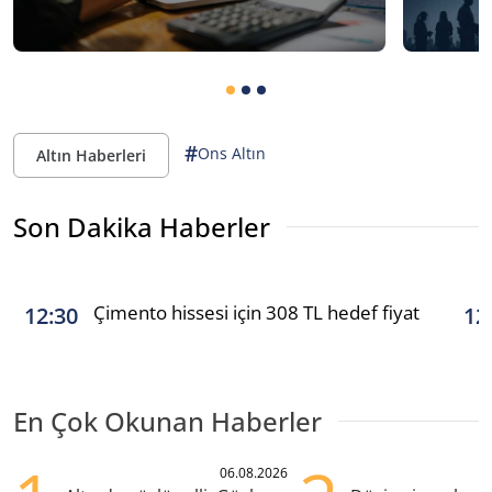
#
Ons Altın
Altın Haberleri
Son Dakika Haberler
Çimento hissesi için 308 TL hedef fiyat
12:30
12
En Çok Okunan Haberler
06.08.2026