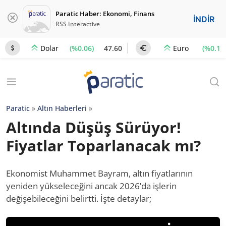
Paratic Haber: Ekonomi, Finans
İNDİR
RSS Interactive
(%0.06)
47.60
(%0.1)
Dolar
Euro
Paratic
»
Altın Haberleri
»
Altında Düşüş Sürüyor!
Fiyatlar Toparlanacak mı?
Ekonomist Muhammet Bayram, altın fiyatlarının
yeniden yükseleceğini ancak 2026’da işlerin
değişebileceğini belirtti. İşte detaylar;