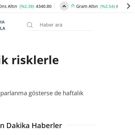
(%2.38)
4340.80
(%2.54)
6657.37
Ons Altın
Gram Altın
HA
ZLA
k risklerle
 toparlanma gösterse de haftalık
n Dakika Haberler