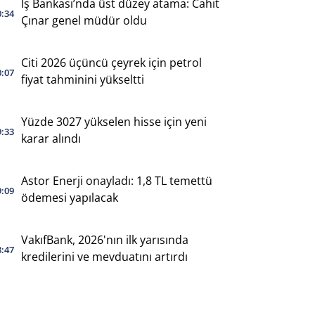
İş Bankası’nda üst düzey atama: Cahit
0:34
Çınar genel müdür oldu
Citi 2026 üçüncü çeyrek için petrol
0:07
fiyat tahminini yükseltti
Yüzde 3027 yükselen hisse için yeni
9:33
karar alındı
Astor Enerji onayladı: 1,8 TL temettü
9:09
ödemesi yapılacak
VakıfBank, 2026'nın ilk yarısında
8:47
kredilerini ve mevduatını artırdı