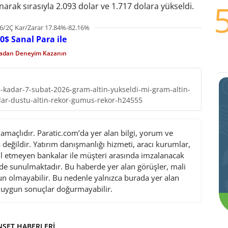
arak sırasıyla 2.093 dolar ve 1.717 dolara yükseldi.
6/2Ç Kar/Zarar 17.84%-82.16%
0$ Sanal Para ile
madan Deneyim Kazanın
ne-kadar-7-subat-2026-gram-altin-yukseldi-mi-gram-altin-
ar-dustu-altin-rekor-gumus-rekor-h24555
maçlıdır. Paratic.com’da yer alan bilgi, yorum ve
değildir. Yatırım danışmanlığı hizmeti, aracı kurumlar,
l etmeyen bankalar ile müşteri arasında imzalanacak
de sunulmaktadır. Bu haberde yer alan görüşler, mali
gun olmayabilir. Bu nedenle yalnızca burada yer alan
i uygun sonuçlar doğurmayabilir.
ŞET HABERLERI