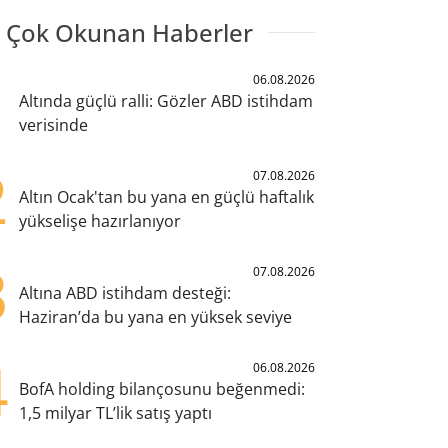
 Çok Okunan Haberler
1
06.08.2026
Altında güçlü ralli: Gözler ABD istihdam
verisinde
2
07.08.2026
Altın Ocak'tan bu yana en güçlü haftalık
yükselişe hazırlanıyor
3
07.08.2026
Altına ABD istihdam desteği:
Haziran’da bu yana en yüksek seviye
4
06.08.2026
BofA holding bilançosunu beğenmedi:
1,5 milyar TL’lik satış yaptı