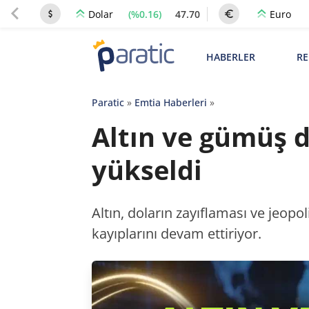
(%0.16)
47.70
Dolar
Euro
HABERLER
RE
Paratic
»
Emtia Haberleri
»
Altın ve gümüş d
yükseldi
Altın, doların zayıflaması ve jeopol
kayıplarını devam ettiriyor.