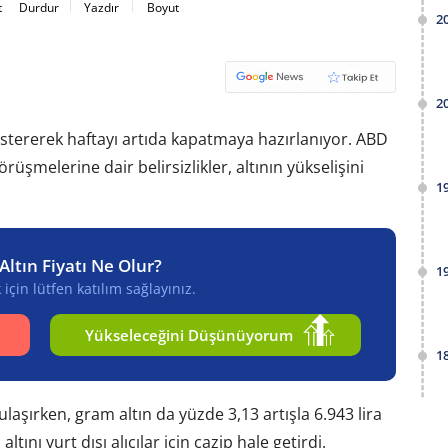
t
Durdur
Yazdır
Boyut
2
2
stererek haftayı artıda kapatmaya hazırlanıyor. ABD
rüşmelerine dair belirsizlikler, altının yükselişini
1
Altın Fiyatı Ne Olur?
1
için lütfen katılım sağlayınız.
Yükseleceğini Düşünüyorum
1
ulaşırken, gram altın da yüzde 3,13 artışla 6.943 lira
ltını yurt dışı alıcılar için cazip hale getirdi.