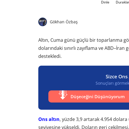
Dinle
Durakla
Gökhan Özbaş
Altın, Cuma günü güçlü bir toparlanma gö
dolarındaki sınırlı zayıflama ve ABD–İran gö
destekledi.
Sizce Ons 
Sonuçları görmek 
Düşeceğini Düşünüyorum
Ons altın
, yüzde 3,9 artarak 4.954 dolara 
seviyesine yükseldi. Doların geri çekilmesi, a