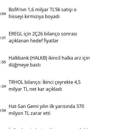
BofA’nın 1,6 milyar TL’lik satışı o
3:04
hisseyi kırmızıya boyadı
EREGL için 2Ç26 bilanço sonrası
2:31
açıklanan hedef fiyatlar
Halkbank (HALKB) ikincil halka arz için
1:55
düğmeye bastı
TRHOL bilanço: İkinci çeyrekte 4,5
1:24
milyar TL net kar açıkladı
Hat-San Gemi yılın ilk yarısında 370
0:54
milyon TL zarar etti