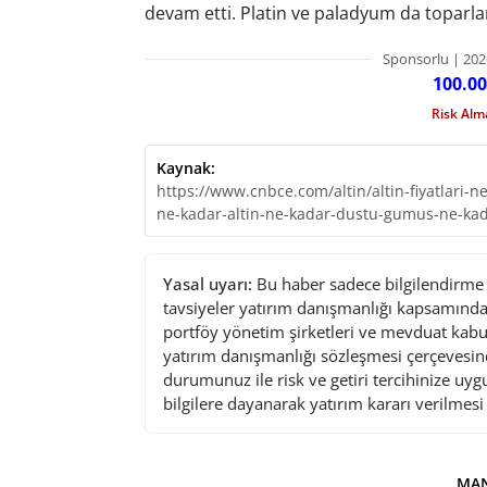
devam etti. Platin ve paladyum da toparlan
Sponsorlu | 202
100.00
Risk Al
Kaynak:
https://www.cnbce.com/altin/altin-fiyatlari-
ne-kadar-altin-ne-kadar-dustu-gumus-ne-kad
Yasal uyarı:
Bu haber sadece bilgilendirme a
tavsiyeler yatırım danışmanlığı kapsamında 
portföy yönetim şirketleri ve mevduat kabu
yatırım danışmanlığı sözleşmesi çerçevesin
durumunuz ile risk ve getiri tercihinize uy
bilgilere dayanarak yatırım kararı verilmes
MAN