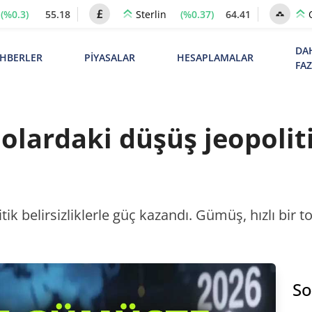
(%0.3)
55.18
(%0.37)
64.41
Sterlin
DA
HBERLER
PİYASALAR
HESAPLAMALAR
FA
olardaki düşüş jeopoliti
itik belirsizliklerle güç kazandı. Gümüş, hızlı bir
So