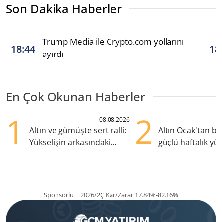
Son Dakika Haberler
Trump Media ile Crypto.com yollarını
18:44
18
ayırdı
En Çok Okunan Haberler
1
2
08.08.2026
Altın ve gümüşte sert ralli:
Altın Ocak'tan b
Yükselişin arkasındaki
güçlü haftalık yük
kritik etkenler
hazırlanıyor
Sponsorlu | 2026/2Ç Kar/Zarar 17.84%-82.16%