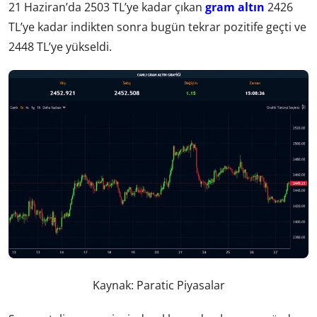
21 Haziran’da 2503 TL’ye kadar çıkan
gram altın
2426
TL’ye kadar indikten sonra bugün tekrar pozitife geçti ve
2448 TL’ye yükseldi.
Kaynak: Paratic Piyasalar