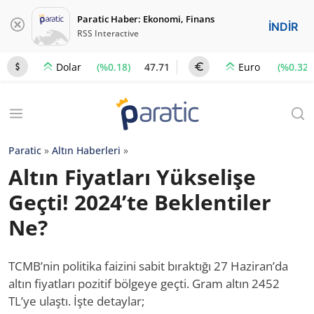
Paratic Haber: Ekonomi, Finans
İNDİR
RSS Interactive
(%0.18)
47.71
(%0.32)
Dolar
Euro
Paratic
»
Altın Haberleri
»
Altın Fiyatları Yükselişe
Geçti! 2024’te Beklentiler
Ne?
TCMB’nin politika faizini sabit bıraktığı 27 Haziran’da
altın fiyatları pozitif bölgeye geçti. Gram altın 2452
TL’ye ulaştı. İşte detaylar;