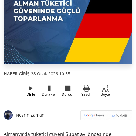
HABER GİRİŞ
28 Ocak 2026 10:55
Dinle
Duraklat
Durdur
Yazdır
Boyut
Nesrin Zaman
Almanya’da tüketici güveni Şubat ayı öncesinde