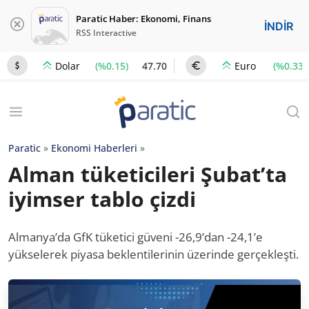
Paratic Haber: Ekonomi, Finans
İNDİR
RSS Interactive
(%0.15)
47.70
(%0.33)
Dolar
Euro
Paratic
»
Ekonomi Haberleri
»
Alman tüketicileri Şubat’ta
iyimser tablo çizdi
Almanya’da GfK tüketici güveni -26,9’dan -24,1’e
yükselerek piyasa beklentilerinin üzerinde gerçekleşti.