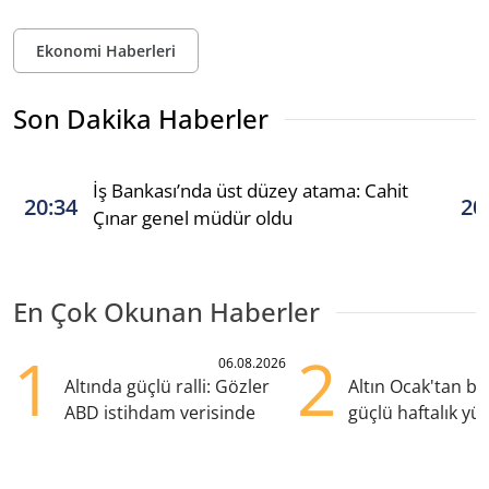
Ekonomi Haberleri
Son Dakika Haberler
İş Bankası’nda üst düzey atama: Cahit
20:34
20
Çınar genel müdür oldu
En Çok Okunan Haberler
1
2
06.08.2026
Altında güçlü ralli: Gözler
Altın Ocak'tan b
ABD istihdam verisinde
güçlü haftalık yük
hazırlanıyor