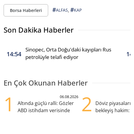
#
#
,
ALFAS
KAP
Borsa Haberleri
Son Dakika Haberler
Sinopec, Orta Doğu'daki kayıpları Rus
14:54
14
petrolüyle telafi ediyor
En Çok Okunan Haberler
1
2
06.08.2026
Altında güçlü ralli: Gözler
Döviz piyasaları
ABD istihdam verisinde
bekleyiş hakim: Y
pozisyondan kaçı