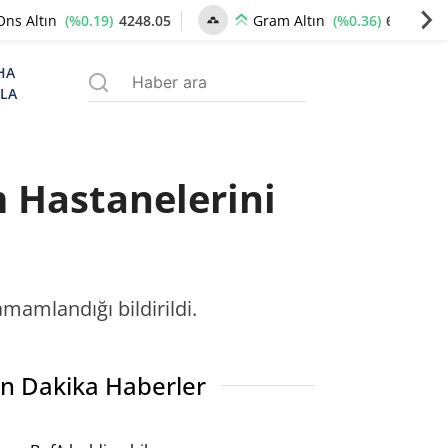
(%0.19)
4248.05
(%0.36)
6516.02
Ons Altın
Gram Altın
HA
ZLA
 Hastanelerini
mamlandığı bildirildi.
n Dakika Haberler