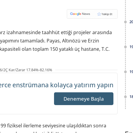
2
 arz izahnamesinde taahhüt ettiği projeler arasında
yapımını tamamladı. Payas, Altınözü ve Erzin
1
 kapasiteli olan toplam 150 yataklı üç hastane, T.C.
6/2Ç Kar/Zarar 17.84%-82.16%
1
erce enstrümana
kolayca yatırım yapın
1
Denemeye Başla
9 fiziksel ilerleme seviyesine ulaşıldıktan sonra