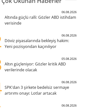
 Çok Okunan Haberler
1
06.08.2026
Altında güçlü ralli: Gözler ABD istihdam
verisinde
2
06.08.2026
Döviz piyasalarında bekleyiş hakim:
Yeni pozisyondan kaçınılıyor
3
05.08.2026
Altın güçleniyor: Gözler kritik ABD
verilerinde olacak
4
06.08.2026
SPK'dan 3 şirkete bedelsiz sermaye
artırımı onayı: Lotlar artacak
06.08.2026