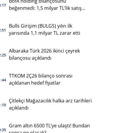
BofA holding bilançosunu
3:17
beğenmedi: 1,5 milyar TL’lik satış
yaptı
Bulls Girişim (BULGS) yılın ilk
2:51
yarısında 1,1 milyar TL zarar etti
Albaraka Türk 2026 ikinci çeyrek
2:25
bilançosu açıklandı
TTKOM 2Ç26 bilanço sonrası
1:44
açıklanan hedef fiyatlar
Çitlekçi Mağazacılık halka arz tarihleri
1:10
açıklandı
Gram altın 6500 TL’ye ulaştı! Bundan
0:35
sonra ne olacak?