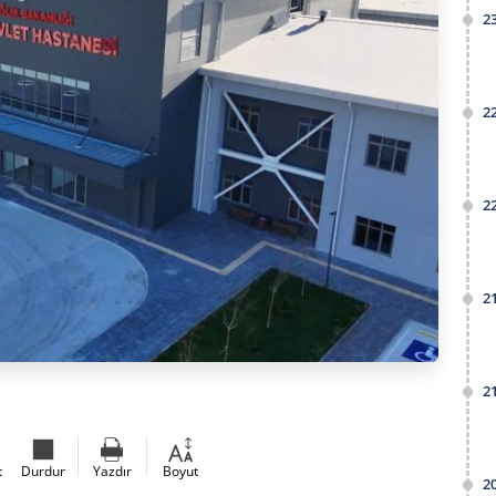
2
2
2
2
2
t
Durdur
Yazdır
Boyut
2