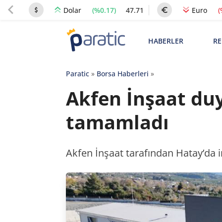
(%0.17)
47.71
(
Dolar
Euro
HABERLER
RE
Paratic
»
Borsa Haberleri
»
Akfen İnşaat du
tamamladı
Akfen İnşaat tarafından Hatay’da i