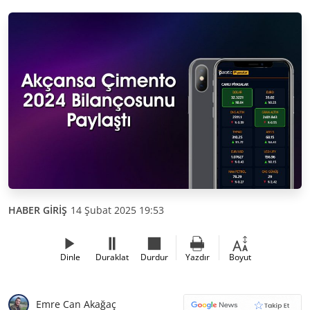
HABER GİRİŞ
14 Şubat 2025 19:53
Dinle
Duraklat
Durdur
Yazdır
Boyut
Emre Can Akağaç