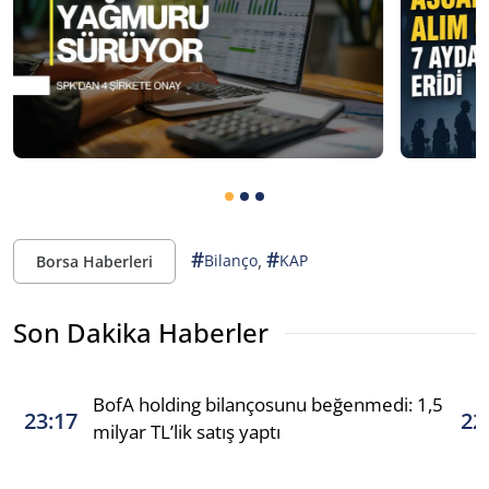
#
#
,
Bilanço
KAP
Borsa Haberleri
Son Dakika Haberler
BofA holding bilançosunu beğenmedi: 1,5
23:17
22
milyar TL’lik satış yaptı