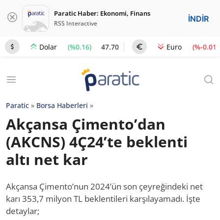
Paratic Haber: Ekonomi, Finans
İNDİR
RSS Interactive
(%0.16)
47.70
(%-0.01)
Dolar
Euro
Paratic
»
Borsa Haberleri
»
Akçansa Çimento’dan
(AKCNS) 4Ç24’te beklenti
altı net kar
Akçansa Çimento’nun 2024’ün son çeyreğindeki net
karı 353,7 milyon TL beklentileri karşılayamadı. İşte
detaylar;