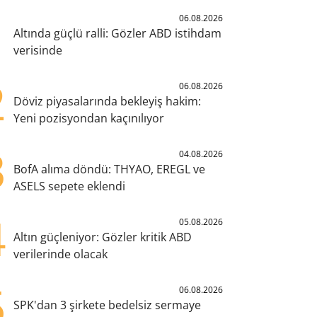
1
06.08.2026
Altında güçlü ralli: Gözler ABD istihdam
verisinde
2
06.08.2026
Döviz piyasalarında bekleyiş hakim:
Yeni pozisyondan kaçınılıyor
3
04.08.2026
BofA alıma döndü: THYAO, EREGL ve
ASELS sepete eklendi
4
05.08.2026
Altın güçleniyor: Gözler kritik ABD
verilerinde olacak
5
06.08.2026
SPK'dan 3 şirkete bedelsiz sermaye