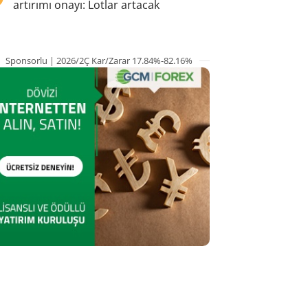
artırımı onayı: Lotlar artacak
Sponsorlu | 2026/2Ç Kar/Zarar 17.84%-82.16%