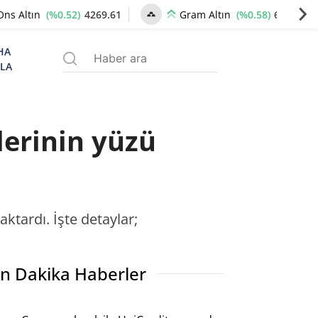
(%0.52)
4269.61
(%0.58)
6533.88
Ons Altın
Gram Altın
HA
ZLA
lerinin yüzü
ktardı. İşte detaylar;
n Dakika Haberler