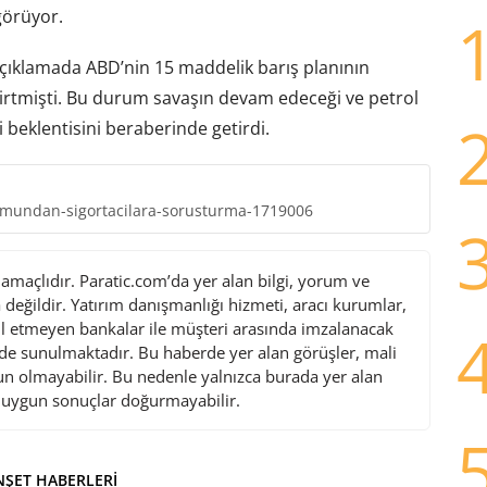
görüyor.
 açıklamada ABD’nin 15 maddelik barış planının
irtmişti. Bu durum savaşın devam edeceği ve petrol
beklentisini beraberinde getirdi.
umundan-sigortacilara-sorusturma-1719006
maçlıdır. Paratic.com’da yer alan bilgi, yorum ve
değildir. Yatırım danışmanlığı hizmeti, aracı kurumlar,
l etmeyen bankalar ile müşteri arasında imzalanacak
de sunulmaktadır. Bu haberde yer alan görüşler, mali
gun olmayabilir. Bu nedenle yalnızca burada yer alan
i uygun sonuçlar doğurmayabilir.
ŞET HABERLERI