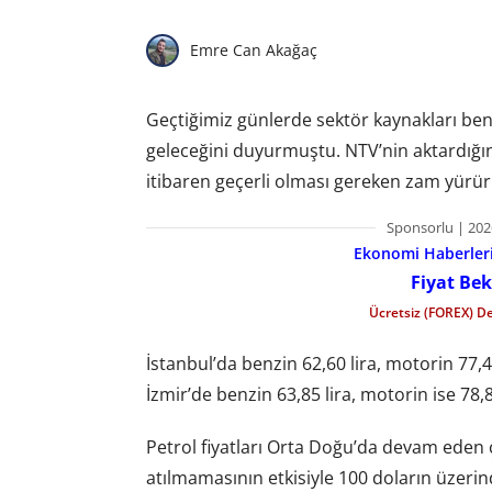
Emre Can Akağaç
Geçtiğimiz günlerde sektör kaynakları be
geleceğini duyurmuştu. NTV’nin aktardığın
itibaren geçerli olması gereken zam yürü
Sponsorlu | 202
Ekonomi Haberleri 
Fiyat Bek
Ücretsiz (FOREX) D
İstanbul’da benzin 62,60 lira, motorin 77,47
İzmir’de benzin 63,85 lira, motorin ise 78
Petrol fiyatları Orta Doğu’da devam eden ç
atılmamasının etkisiyle 100 doların üzerin