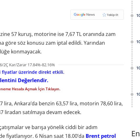
1
nzine 57 kuruş, motorine ise 7,67 TL oranında zam
1
a göre söz konusu zam iptal edildi. Yarından
rlüğe konmayacak.
6/2Ç Kar/Zarar 17.84%-82.16%
1
fiyatlar üzerinde direkt etkili.
lentini Değerlendir.
eneme Hesabı Açmak İçin Tıklayın.
1
 lira, Ankara’da benzin 63,57 lira, motorin 78,60 lira,
,87 liradan satılmaya devam edecek.
atışmalar ve barışa yönelik ciddi bir adım
En
de fiyatlanıyor. 6 Nisan saat 18.00’da
Brent petrol