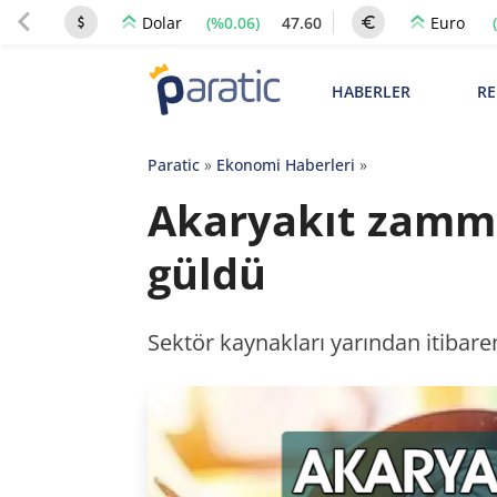
(%0.06)
47.60
Dolar
Euro
HABERLER
RE
Paratic
»
Ekonomi Haberleri
»
Akaryakıt zammı 
güldü
Sektör kaynakları yarından itibaren