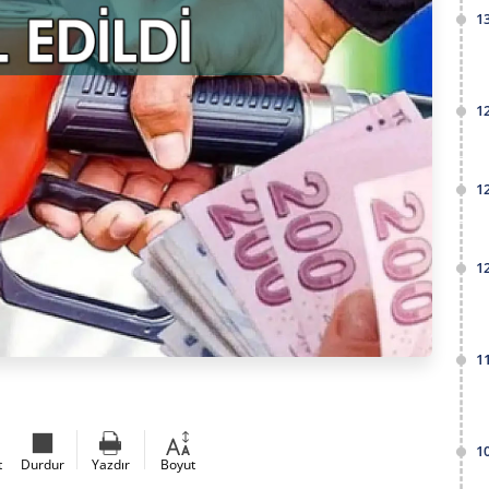
1
1
1
1
1
1
t
Durdur
Yazdır
Boyut