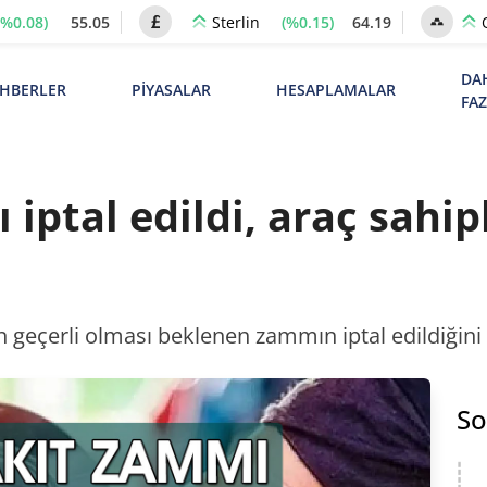
(%0.08)
55.05
(%0.15)
64.19
Sterlin
DA
HBERLER
PİYASALAR
HESAPLAMALAR
FA
iptal edildi, araç sahip
 geçerli olması beklenen zammın iptal edildiğini a
So