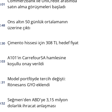
Commerzbank ile UniCredit arasında
3:01
satın alma görüşmeleri başladı
Ons altın 50 günlük ortalamanın
2:48
üzerine çıktı
Çimento hissesi için 308 TL hedef fiyat
2:30
A101'in CarrefourSA hamlesine
2:03
koşullu onay verildi
Model portföyde tercih değişti:
1:31
Rönesans GYO eklendi
Seğmen'den ABD'ye 3,15 milyon
0:52
dolarlık ihracat anlaşması