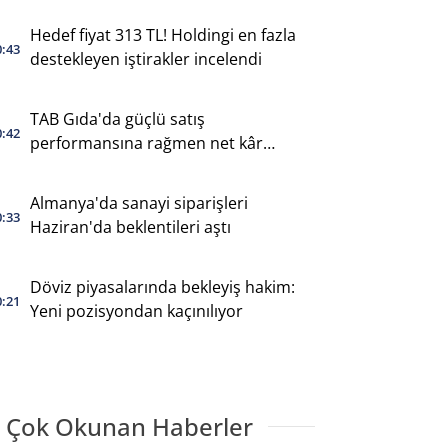
Hedef fiyat 313 TL! Holdingi en fazla
0:43
destekleyen iştirakler incelendi
TAB Gıda'da güçlü satış
0:42
performansına rağmen net kâr
geriledi
Almanya'da sanayi siparişleri
0:33
Haziran'da beklentileri aştı
Döviz piyasalarında bekleyiş hakim:
0:21
Yeni pozisyondan kaçınılıyor
 Çok Okunan Haberler