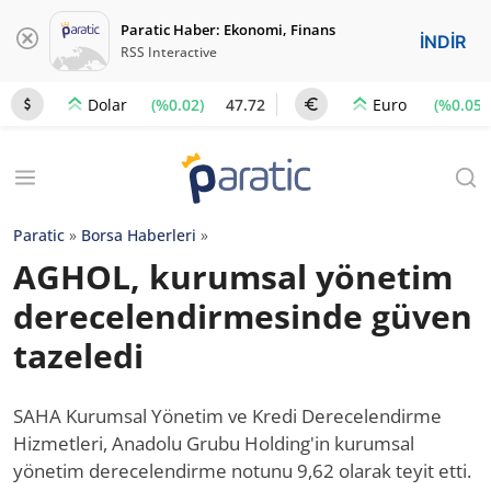
Paratic Haber: Ekonomi, Finans
İNDİR
RSS Interactive
(%0.02)
47.72
(%0.05)
Dolar
Euro
Paratic
»
Borsa Haberleri
»
AGHOL, kurumsal yönetim
derecelendirmesinde güven
tazeledi
SAHA Kurumsal Yönetim ve Kredi Derecelendirme
Hizmetleri, Anadolu Grubu Holding'in kurumsal
yönetim derecelendirme notunu 9,62 olarak teyit etti.