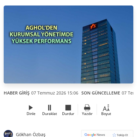
HABER GİRİŞ
07 Temmuz 2026 15:06
SON GÜNCELLEME
07 Tem
Dinle
Duraklat
Durdur
Yazdır
Boyut
Gökhan Özbaş