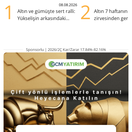
1
2
08.08.2026
Altın ve gümüşte sert ralli:
Altın 7 haftanın
Yükselişin arkasındaki
zirvesinden geril
kritik etkenler
Gözler ABD enfl
Sponsorlu | 2026/2Ç Kar/Zarar 17.84%-82.16%