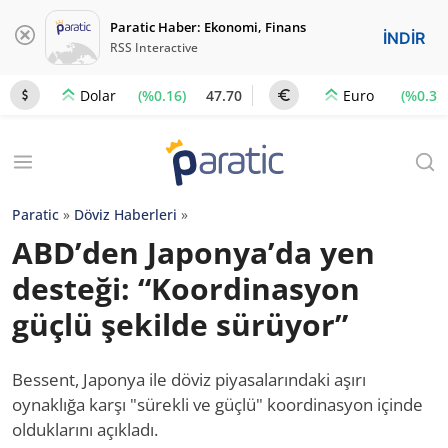
Paratic Haber: Ekonomi, Finans
İNDİR
RSS Interactive
(%0.16)
47.70
(%0.3)
Dolar
Euro
Paratic
»
Döviz Haberleri
»
ABD’den Japonya’da yen
desteği: “Koordinasyon
güçlü şekilde sürüyor”
Bessent, Japonya ile döviz piyasalarındaki aşırı
oynaklığa karşı "sürekli ve güçlü" koordinasyon içinde
olduklarını açıkladı.