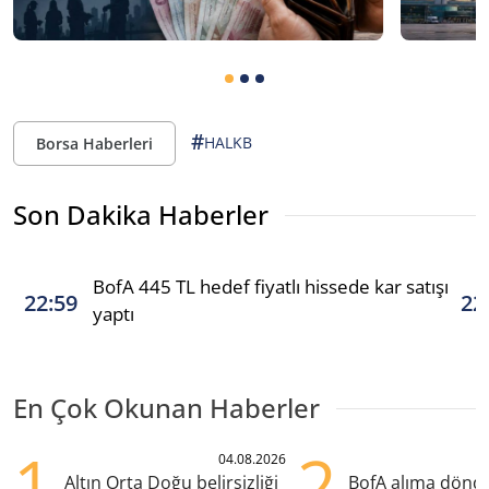
#
HALKB
Borsa Haberleri
Son Dakika Haberler
BofA 445 TL hedef fiyatlı hissede kar satışı
22:59
22
yaptı
En Çok Okunan Haberler
1
2
04.08.2026
Altın Orta Doğu belirsizliği
BofA alıma dönd