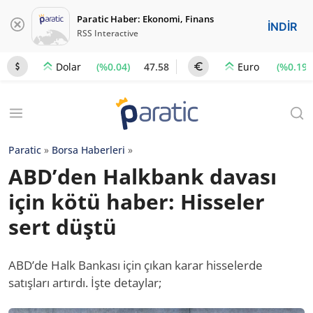
Paratic Haber: Ekonomi, Finans
İNDİR
RSS Interactive
(%0.04)
47.58
(%0.19)
Dolar
Euro
Paratic
»
Borsa Haberleri
»
ABD’den Halkbank davası
için kötü haber: Hisseler
sert düştü
ABD’de Halk Bankası için çıkan karar hisselerde
satışları artırdı. İşte detaylar;