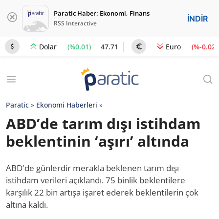
Paratic Haber: Ekonomi, Finans
İNDİR
RSS Interactive
(%0.01)
47.71
(%-0.02)
Dolar
Euro
Paratic
»
Ekonomi Haberleri
»
ABD’de tarım dışı istihdam
beklentinin ‘aşırı’ altında
ABD'de günlerdir merakla beklenen tarım dışı
istihdam verileri açıklandı. 75 binlik beklentilere
karşılık 22 bin artışa işaret ederek beklentilerin çok
altına kaldı.