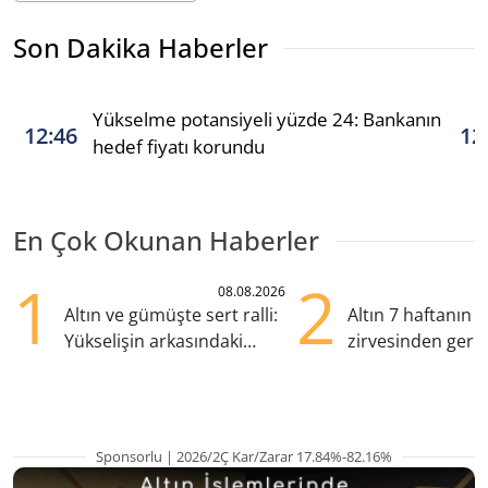
Son Dakika Haberler
Yükselme potansiyeli yüzde 24: Bankanın
12:46
12
hedef fiyatı korundu
En Çok Okunan Haberler
1
2
08.08.2026
Altın ve gümüşte sert ralli:
Altın 7 haftanın
Yükselişin arkasındaki
zirvesinden geril
kritik etkenler
Gözler ABD enfl
Sponsorlu | 2026/2Ç Kar/Zarar 17.84%-82.16%