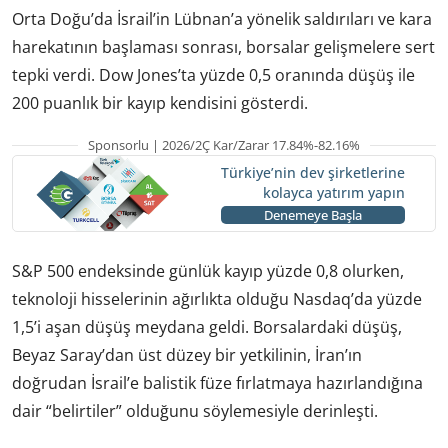
Orta Doğu’da İsrail’in Lübnan’a yönelik saldırıları ve kara
harekatının başlaması sonrası, borsalar gelişmelere sert
tepki verdi. Dow Jones’ta yüzde 0,5 oranında düşüş ile
200 puanlık bir kayıp kendisini gösterdi.
Sponsorlu | 2026/2Ç Kar/Zarar 17.84%-82.16%
Türkiye’nin dev şirketlerine
kolayca yatırım yapın
Denemeye Başla
S&P 500 endeksinde günlük kayıp yüzde 0,8 olurken,
teknoloji hisselerinin ağırlıkta olduğu Nasdaq’da yüzde
1,5’i aşan düşüş meydana geldi. Borsalardaki düşüş,
Beyaz Saray’dan üst düzey bir yetkilinin, İran’ın
doğrudan İsrail’e balistik füze fırlatmaya hazırlandığına
dair “belirtiler” olduğunu söylemesiyle derinleşti.