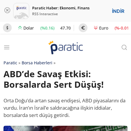
Paratic Haber: Ekonomi, Finans
İNDİR
RSS Interactive
(%0.16)
47.70
(%-0.01)
Dolar
Euro
Paratic
»
Borsa Haberleri
»
ABD’de Savaş Etkisi:
Borsalarda Sert Düşüş!
Orta Doğu’da artan savaş endişesi, ABD piyasalarını da
vurdu. İran’ın İsrail’e saldıracağına ilişkin iddialar,
borsalarda sert düşüş getirdi.