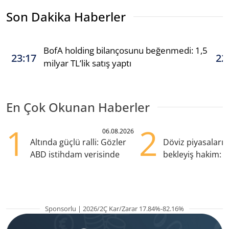
Son Dakika Haberler
BofA holding bilançosunu beğenmedi: 1,5
23:17
22
milyar TL’lik satış yaptı
En Çok Okunan Haberler
1
2
06.08.2026
Altında güçlü ralli: Gözler
Döviz piyasaları
ABD istihdam verisinde
bekleyiş hakim: Y
pozisyondan kaçı
Sponsorlu | 2026/2Ç Kar/Zarar 17.84%-82.16%