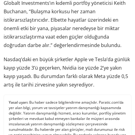
Globalt Investments’ın kıdemli portföy yöneticisi Keith
Buchanan, “Bulaşma korkusu her zaman
istikrarsızlaştırıcıdır. Elbette hayatlar üzerindeki en
önemli etki bir yana, piyasalar neredeyse bir miktar
istikrarsızlaştırma vaat eden güçler olduğunda
doğrudan darbe alır.” değerlendirmesinde bulundu.
Nasdaq’daki en büyük şirketler Apple ve Tesla’da günlük
kayıp yüzde 3’ü geçerken, Nvidia ise yüzde 2’ye yakın
kayıp yaşadı. Bu durumdan farklı olarak Meta yüzde 0,5
artış ile tarihi zirvesine yakın seyrediyor.
Yasal uyarı:
Bu haber sadece bilgilendirme amaçlıdır. Paratic.com’da
yer alan bilgi, yorum ve tavsiyeler yatırım danışmanlığı kapsamında
değildir. Yatırım danışmanlığı hizmeti, aracı kurumlar, portföy yönetim
şirketleri ve mevduat kabul etmeyen bankalar ile müşteri arasında
imzalanacak yatırım danışmanlığı sözleşmesi çerçevesinde
sunulmaktadır. Bu haberde yer alan görüşler, mali durumunuz ile risk
ve getiri tercihinize uygun olmayabilir. Bu nedenle yalnızca burada yer