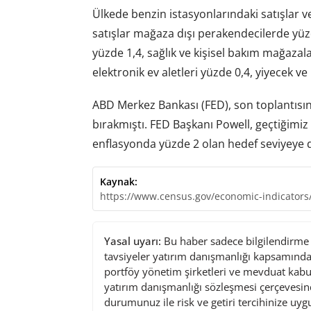
Ülkede benzin istasyonlarındaki satışlar v
satışlar mağaza dışı perakendecilerde yüz
yüzde 1,4, sağlık ve kişisel bakım mağazala
elektronik ev aletleri yüzde 0,4, yiyecek v
ABD Merkez Bankası (FED), son toplantısınd
bırakmıştı. FED Başkanı Powell, geçtiğimiz
enflasyonda yüzde 2 olan hedef seviyeye 
Kaynak:
https://www.census.gov/economic-indicators/
Yasal uyarı:
Bu haber sadece bilgilendirme a
tavsiyeler yatırım danışmanlığı kapsamında 
portföy yönetim şirketleri ve mevduat kabu
yatırım danışmanlığı sözleşmesi çerçevesin
durumunuz ile risk ve getiri tercihinize uy