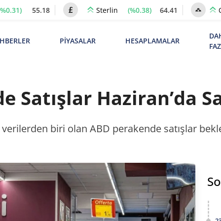
(%0.31)
55.18
(%0.38)
64.41
Sterlin
DA
HBERLER
PİYASALAR
HESAPLAMALAR
FA
 Satışlar Haziran’da Sa
verilerden biri olan ABD perakende satışlar beklen
So
2