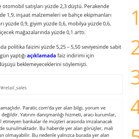
e otomobil satışları yüzde 2,3 düştü. Perakende
de 1,9, inşaat malzemeleri ve bahçe ekipmanları
rı yüzde 0,9, giyim yüzde 0,6, mobilya yüzde 0,6,
e içecek mağazalarında yüzde 0,1 arttı.
a politika faizini yüzde 5,25 – 5,50 seviyesinde sabit
 gün yaptığı
açıklamada
faiz indirimi için
düşüşü beklemeyeceklerini söylemişti.
#retail_sales
maçlıdır. Paratic.com’da yer alan bilgi, yorum ve
değildir. Yatırım danışmanlığı hizmeti, aracı kurumlar,
l etmeyen bankalar ile müşteri arasında imzalanacak
de sunulmaktadır. Bu haberde yer alan görüşler, mali
gun olmayabilir. Bu nedenle yalnızca burada yer alan