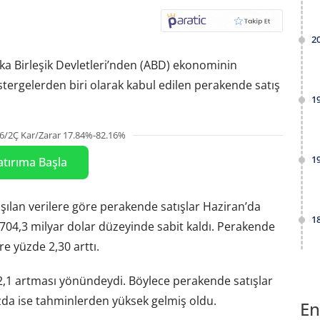
2
a Birleşik Devletleri’nden (ABD) ekonominin
stergelerden biri olarak kabul edilen perakende satış
1
6/2Ç Kar/Zarar 17.84%-82.16%
1
atırıma Başla
ılan verilere göre perakende satışlar Haziran’da
1
 704,3 milyar dolar düzeyinde sabit kaldı. Perakende
re yüzde 2,30 arttı.
de 2,1 artması yönündeydi. Böylece perakende satışlar
azda ise tahminlerden yüksek gelmiş oldu.
En