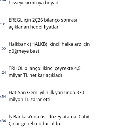
hisseyi kırmızıya boyadı
EREGL için 2Ç26 bilanço sonrası
2:31
açıklanan hedef fiyatlar
Halkbank (HALKB) ikincil halka arz için
1:55
düğmeye bastı
TRHOL bilanço: İkinci çeyrekte 4,5
1:24
milyar TL net kar açıkladı
Hat-San Gemi yılın ilk yarısında 370
0:54
milyon TL zarar etti
İş Bankası’nda üst düzey atama: Cahit
0:34
Çınar genel müdür oldu