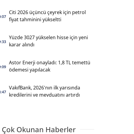
Citi 2026 üçüncü çeyrek için petrol
0:07
fiyat tahminini yükseltti
Yüzde 3027 yükselen hisse için yeni
9:33
karar alındı
Astor Enerji onayladı: 1,8 TL temettü
9:09
ödemesi yapılacak
VakıfBank, 2026'nın ilk yarısında
8:47
kredilerini ve mevduatını artırdı
 Çok Okunan Haberler