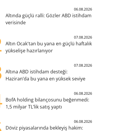
1
06.08.2026
Altında güçlü ralli: Gözler ABD istihdam
verisinde
2
07.08.2026
Altın Ocak'tan bu yana en güçlü haftalık
yükselişe hazırlanıyor
3
07.08.2026
Altına ABD istihdam desteği:
Haziran’da bu yana en yüksek seviye
4
06.08.2026
BofA holding bilançosunu beğenmedi:
1,5 milyar TL’lik satış yaptı
5
06.08.2026
Döviz piyasalarında bekleyiş hakim: