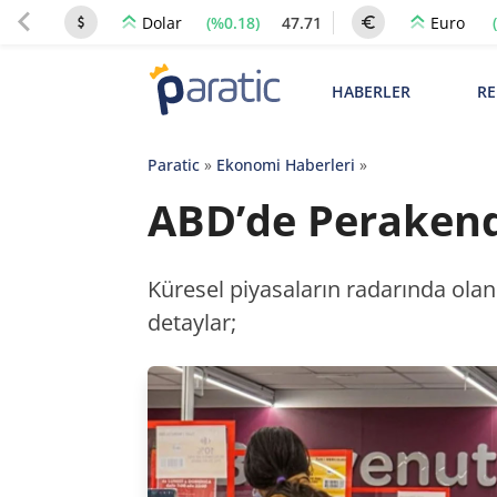
(%0.18)
47.71
Dolar
Euro
HABERLER
RE
Paratic
»
Ekonomi Haberleri
»
ABD’de Perakende
Küresel piyasaların radarında olan 
detaylar;