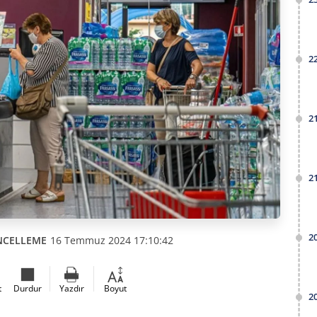
2
2
2
2
NCELLEME
16 Temmuz 2024 17:10:42
t
Durdur
Yazdır
Boyut
2