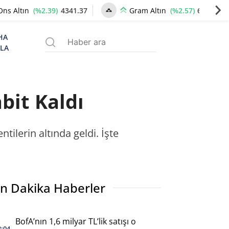
(%2.39)
4341.37
(%2.57)
6659.77
Ons Altın
Gram Altın
HA
ZLA
bit Kaldı
tilerin altında geldi. İşte
n Dakika Haberler
BofA’nın 1,6 milyar TL’lik satışı o
3:04