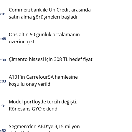
Commerzbank ile UniCredit arasında
3:01
satın alma görüşmeleri başladı
Ons altın 50 günlük ortalamanın
2:48
üzerine çıktı
Çimento hissesi için 308 TL hedef fiyat
2:30
A101'in CarrefourSA hamlesine
2:03
koşullu onay verildi
Model portföyde tercih değişti:
1:31
Rönesans GYO eklendi
Seğmen'den ABD'ye 3,15 milyon
0:52