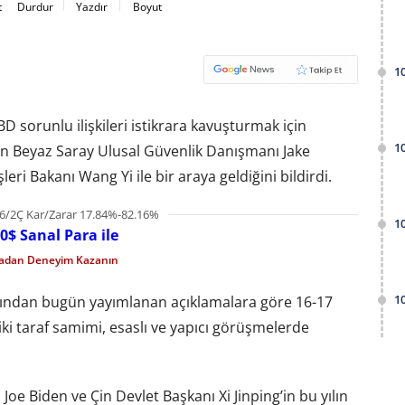
t
Durdur
Yazdır
Boyut
1
 sorunlu ilişkileri istikrara kavuşturmak için
1
n Beyaz Saray Ulusal Güvenlik Danışmanı Jake
leri Bakanı Wang Yi ile bir araya geldiğini bildirdi.
6/2Ç Kar/Zarar 17.84%-82.16%
1
0$ Sanal Para ile
madan Deneyim Kazanın
1
rafından bugün yayımlanan açıklamalara göre 16-17
iki taraf samimi, esaslı ve yapıcı görüşmelerde
e Biden ve Çin Devlet Başkanı Xi Jinping’in bu yılın