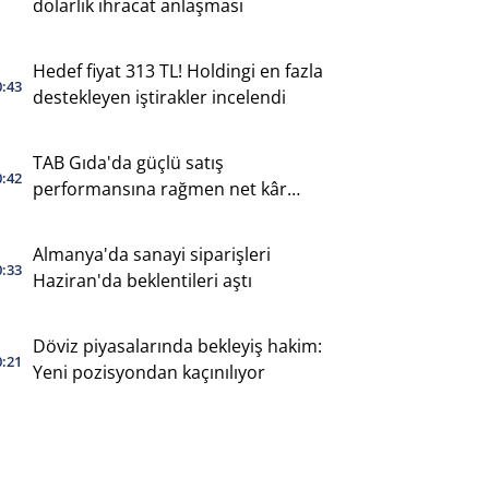
dolarlık ihracat anlaşması
Hedef fiyat 313 TL! Holdingi en fazla
0:43
destekleyen iştirakler incelendi
TAB Gıda'da güçlü satış
0:42
performansına rağmen net kâr
geriledi
Almanya'da sanayi siparişleri
0:33
Haziran'da beklentileri aştı
Döviz piyasalarında bekleyiş hakim:
0:21
Yeni pozisyondan kaçınılıyor