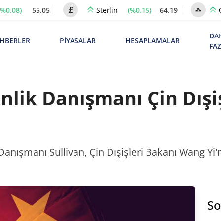
(%0.08)
55.05
(%0.15)
64.19
Sterlin
DA
HBERLER
PİYASALAR
HESAPLAMALAR
FA
lik Danışmanı Çin Dışiş
nışmanı Sullivan, Çin Dışişleri Bakanı Wang Yi'ni
So