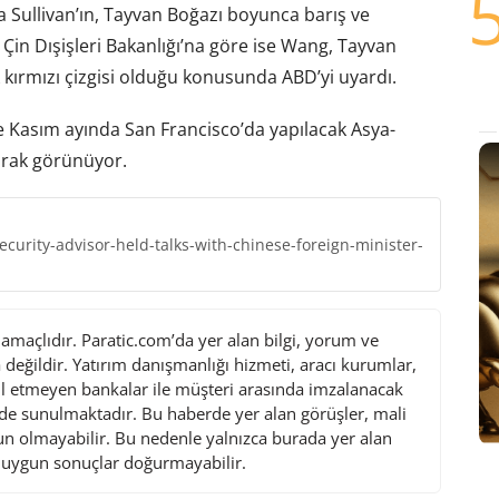
 Sullivan’ın, Tayvan Boğazı boyunca barış ve
. Çin Dışişleri Bakanlığı’na göre ise Wang, Tayvan
k kırmızı çizgisi olduğu konusunda ABD’yi uyardı.
 ise Kasım ayında San Francisco’da yapılacak Asya-
larak görünüyor.
curity-advisor-held-talks-with-chinese-foreign-minister-
maçlıdır. Paratic.com’da yer alan bilgi, yorum ve
değildir. Yatırım danışmanlığı hizmeti, aracı kurumlar,
l etmeyen bankalar ile müşteri arasında imzalanacak
de sunulmaktadır. Bu haberde yer alan görüşler, mali
gun olmayabilir. Bu nedenle yalnızca burada yer alan
i uygun sonuçlar doğurmayabilir.