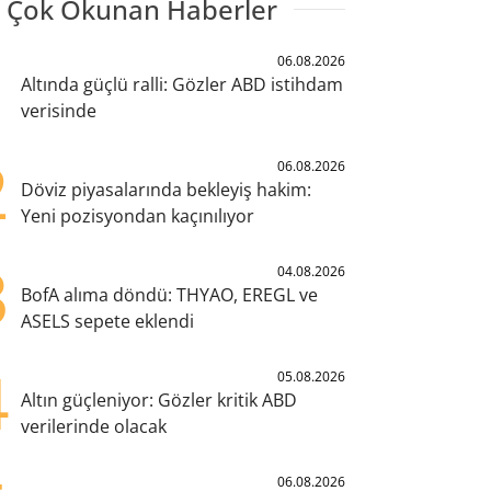
 Çok Okunan Haberler
1
06.08.2026
Altında güçlü ralli: Gözler ABD istihdam
verisinde
2
06.08.2026
Döviz piyasalarında bekleyiş hakim:
Yeni pozisyondan kaçınılıyor
3
04.08.2026
BofA alıma döndü: THYAO, EREGL ve
ASELS sepete eklendi
4
05.08.2026
Altın güçleniyor: Gözler kritik ABD
verilerinde olacak
06.08.2026