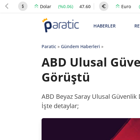
(%0.06)
47.60
Dolar
Euro
HABERLER
RE
Paratic
»
Gündem Haberleri
»
ABD Ulusal Güven
Görüştü
ABD Beyaz Saray Ulusal Güvenlik Da
İşte detaylar;