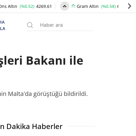
(%0.52)
4269.61
(%0.58)
6533.88
Ons Altın
Gram Altın
HA
ZLA
leri Bakanı ile
n Malta'da görüştüğü bildirildi.
n Dakika Haberler