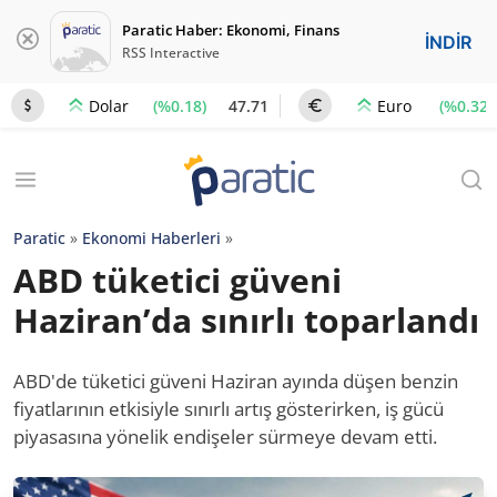
Paratic Haber: Ekonomi, Finans
İNDİR
RSS Interactive
(%0.18)
47.71
(%0.32)
Dolar
Euro
Paratic
»
Ekonomi Haberleri
»
ABD tüketici güveni
Haziran’da sınırlı toparlandı
ABD'de tüketici güveni Haziran ayında düşen benzin
fiyatlarının etkisiyle sınırlı artış gösterirken, iş gücü
piyasasına yönelik endişeler sürmeye devam etti.