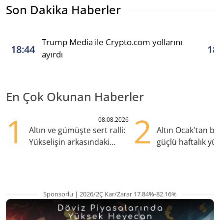
Son Dakika Haberler
Trump Media ile Crypto.com yollarını
18:44
18
ayırdı
En Çok Okunan Haberler
1
2
08.08.2026
Altın ve gümüşte sert ralli:
Altın Ocak'tan b
Yükselişin arkasındaki
güçlü haftalık yük
kritik etkenler
hazırlanıyor
Sponsorlu | 2026/2Ç Kar/Zarar 17.84%-82.16%